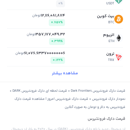
0%
USDT
12,116,081,874
تومان
بیت کوین
0.757%
BTC
357,177,049.32
تومان
اتریوم
0.399%
ETH
61,076.633700000006
تومان
ترون
0.122%
TRX
مشاهده بیشتر
قیمت دارک فرونتیرس Dark Frontiers + قیمت لحظه ای دارک فرونتیرس DARK +
نمودار دارک فرونتیرس + قیمت دارک فرونتیرس امروز | مشاهده قیمت دارک
فرونتیرس به دلار و تومان به صورت آنلاین
قیمت دارک فرونتیرس
ارز دیجیتال جدید با نام دارک فرونتیرس (DARK) در سال ۲۰۲۰ به بازار ارز دیجیتال