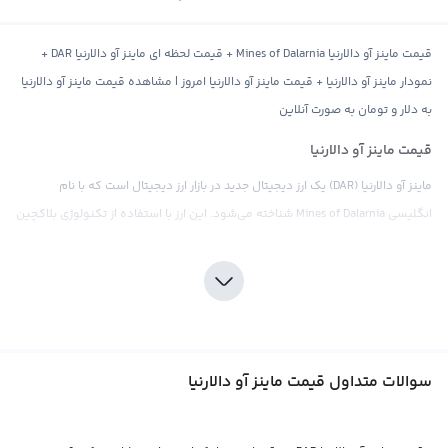
قیمت ماینز آو دالارنیا Mines of Dalarnia + قیمت لحظه ای ماینز آو دالارنیا DAR +
نمودار ماینز آو دالارنیا + قیمت ماینز آو دالارنیا امروز | مشاهده قیمت ماینز آو دالارنیا
به دلار و تومان به صورت آنلاین
قیمت ماینز آو دالارنیا
ماینز آو دالارنیا (DAR) یک ارز دیجیتال جدید در بازار ارز دیجیتال است که با نام
انگلیسی Mines of Dalarnia شناخته می‌شود. این ارز با استفاده از تکنولوژی بلاکچین
و قابلیت‌های خاص خود، توانسته در مدت کوتاهی جای خود در بازار رقابتی ارزهای
دیجیتال بیابد. ارز دیجیتال ماینز آو دالارنیا دارای نام تجاری قوی و انحصاری است و با
استفاده از آن، کاربران می‌توانند معاملات ارزی خود را با اطمینان و امنیت بیشتری
انجام دهند.
همانند سایر ارزهای دیجیتال، قیمت ماینز آو دالارنیا نیز در بازار ارز دیجیتال توسط
سوالات متداول قیمت ماینز آو دالارنیا
تقاضا و عرضه تعیین می‌شود. با افزایش تقاضا برای خرید این ارز، قیمت آن نیز
افزایش می‌یابد و بالعکس. علاوه بر این، اخبار و رویدادهایی مانند معرفی ارز در بازار،