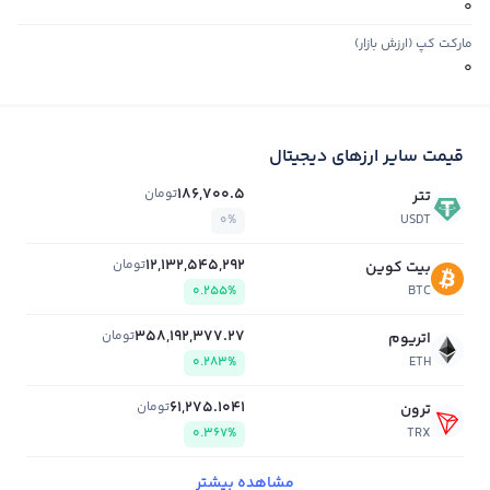
0
مارکت کپ (ارزش بازار)
0
قیمت سایر ارزهای دیجیتال
186,700.5
تومان
تتر
0%
USDT
12,132,545,292
تومان
بیت کوین
0.255%
BTC
358,192,377.27
تومان
اتریوم
0.283%
ETH
61,275.1041
تومان
ترون
0.367%
TRX
مشاهده بیشتر