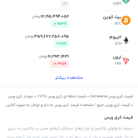
0%
USDT
12,195,494,052
تومان
بیت کوین
0.953%
BTC
359,677,258.095
تومان
اتریوم
2.291%
ETH
61,293.1431
تومان
ترون
-0.245%
TRX
مشاهده بیشتر
قیمت کری ورس Carrieverse + قیمت لحظه ای کری ورس CVTX + نمودار کری ورس
+ قیمت کری ورس امروز | مشاهده قیمت کری ورس به دلار و تومان به صورت آنلاین
قیمت کری ورس
با ورود تکنولوژی بلاکچین و بازار ارزهای دیجیتال، ارزهای مبتنی بر بلاکچین به تدریج
در حال ظهور هستند و یکی از این ارزها که در حال حاضر مورد توجه قرار گرفته است،