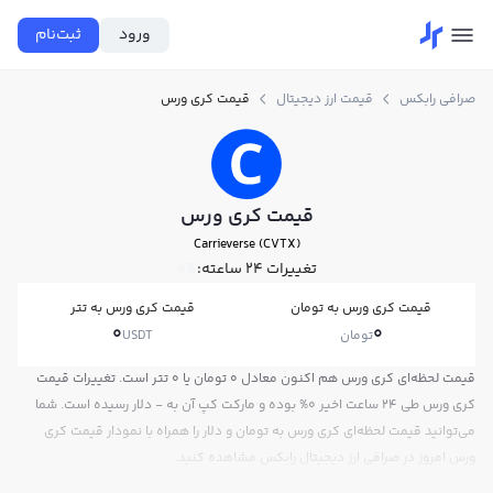
ورود
ثبت‌نام
صرافی رابکس
قیمت ارز دیجیتال
قیمت کری ورس
قیمت کری ورس
Carrieverse (CVTX)
تغییرات ۲۴ ساعته:
0%
قیمت کری ورس به تومان
قیمت کری ورس به تتر
0
0
تومان
USDT
قیمت لحظه‌ای کری ورس هم اکنون معادل 0 تومان یا 0 تتر است. تغییرات قیمت
کری ورس طی 24 ساعت اخیر 0% بوده و مارکت کپ آن به - دلار رسیده است. شما
می‌توانید قیمت لحظه‌ای کری ورس به تومان و دلار را همراه با نمودار قیمت کری
ورس امروز در صرافی ارز دیجیتال رابکس مشاهده کنید.