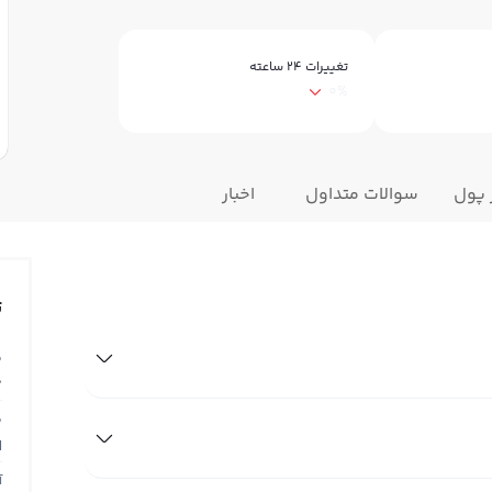
تغییرات ۲۴ ساعته
0%
 پول
سوالات متداول
اخبار
ت
ق
0
ق
N
آ