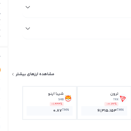
0
ب
0
م
0
ق
مشاهده ارزهای بیشتر
ترون
شیبا اینو
SHIB
TRX
-1.434%
-0.122%
TMN
TMN
0.87
61,315.153