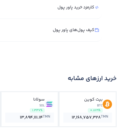
کارمزد خرید پاور پول
کیف پول‌های پاور پول
خرید ارزهای مشابه
بیت کوین
سولانا
SOL
BTC
1.337%
0.879%
TMN
TMN
13,894,111.14
12,168,757,328