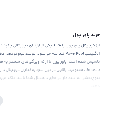
خرید پاور پول
ارز دیجیتال پاور پول یا CVP، یکی از ارزهای
انگلیسی PowerPool شناخته می‌شود، توسط تیم
تاسیس شده است. پاور پول با ارائه ویژگی‌های منحصر به فرد 
Uniswap، محبوبیت بالایی در بین سرمایه‌گذاران دیجیتال 
تنوع‌بخشی به سبد دارایی‌های دیجیتال شما باشد، بلکه می‌توا
دهد.
در صرافی ارز دیجیتال رابکس، شما می‌توانید با اطمینان خاطر 
رقابتی و کارمزد پایین، تجربه خریدی مطلوب را برای کاربران خ
کسانی که آماده‌ی اسکامینگ هستند پیشرفت می کنند و صرا
همراه می‌شوید.