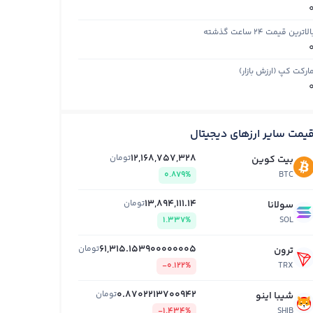
الاترین قیمت ۲۴ ساعت گذشته
ارکت کپ (ارزش بازار)
یمت سایر ارزهای دیجیتال
12,168,757,328
تومان
بیت کوین
0.879%
BTC
13,894,111.14
تومان
سولانا
1.337%
SOL
61,315.153900000005
تومان
ترون
-0.122%
TRX
0.8702213700942
تومان
شیبا اینو
-1.434%
SHIB