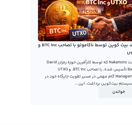
خرید بیت کوین توسط ناکاموتو با تصاحب BTC Inc و
U
شرکت Nakamoto که توسط کارآفرین حوزه رمزارز David
Bailey تأسیس شده، با تصاحب BTC Inc. و UTXO
Management گام مهمی در مسیر تقویت جایگاه خود در
یستم بیت‌کوین برداشت. این...
خواندن