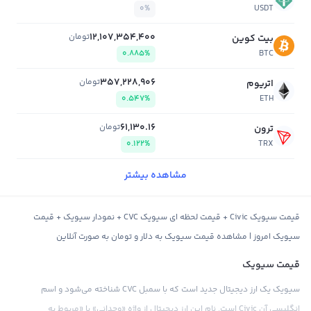
0%
USDT
12,107,354,400
تومان
بیت کوین
0.885%
BTC
357,228,906
تومان
اتریوم
0.547%
ETH
61,130.16
تومان
ترون
0.122%
TRX
مشاهده بیشتر
قیمت سیویک Civic + قیمت لحظه ای سیویک CVC + نمودار سیویک + قیمت
سیویک امروز | مشاهده قیمت سیویک به دلار و تومان به صورت آنلاین
قیمت سیویک
سیویک یک ارز دیجیتال جدید است که با سمبل CVC شناخته می‌شود و اسم
انگلیسی آن Civic است. نام این ارز دیجیتال از واژه «وجدانی» یا «مربوط به