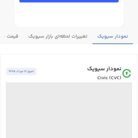
نمودار سیویک
تغییرات لحظه‌ای بازار سیویک
قیمت سایر
نمودار سیویک
امروز ١٦ مرداد ١٤٠٥
Civic (CVC)