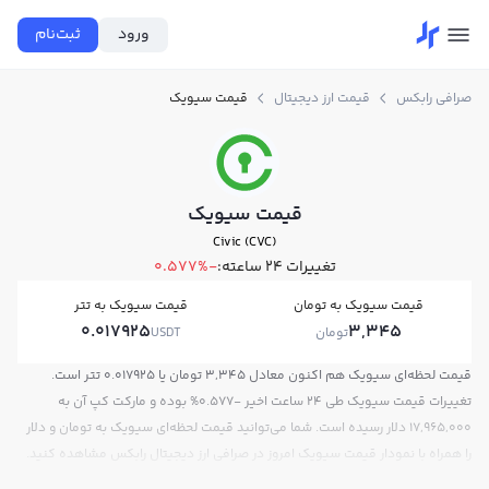
ورود
ثبت‌نام
صرافی رابکس
قیمت ارز دیجیتال
قیمت سیویک
قیمت سیویک
Civic (CVC)
تغییرات ۲۴ ساعته:
-0.577%
قیمت سیویک به تومان
قیمت سیویک به تتر
0.017925
3,345
تومان
USDT
قیمت لحظه‌ای سیویک هم اکنون معادل 3,345 تومان یا 0.017925 تتر است.
تغییرات قیمت سیویک طی 24 ساعت اخیر -0.577% بوده و مارکت کپ آن به
17,965,000 دلار رسیده است. شما می‌توانید قیمت لحظه‌ای سیویک به تومان و دلار
را همراه با نمودار قیمت سیویک امروز در صرافی ارز دیجیتال رابکس مشاهده کنید.