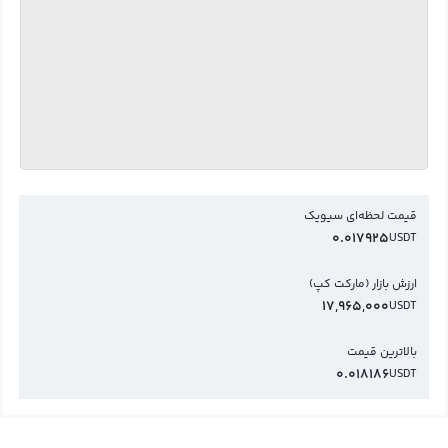
قیمت لحظه‌ای سیویک
0.017925
USDT
ارزش بازار (مارکت کپ)
17,965,000
USDT
بالاترین قیمت
0.018186
USDT