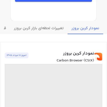
نمودار کربن بروزر
تغییرات لحظه‌ای بازار کربن بروزر
قیمت
نمودار کربن بروزر
امروز ١٨ مرداد ١٤٠٥
Carbon Browser (CSIX)