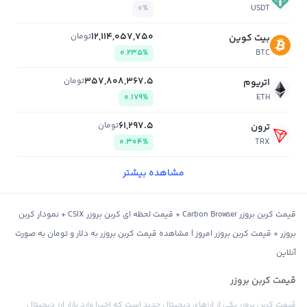
0%
USDT
12,114,057,750
تومان
بیت کوین
0.235%
BTC
357,808,367.5
تومان
اتریوم
0.179%
ETH
61,297.5
تومان
ترون
0.304%
TRX
مشاهده بیشتر
قیمت کربن بروزر Carbon Browser + قیمت لحظه ای کربن بروزر CSIX + نمودار کربن
بروزر + قیمت کربن بروزر امروز | مشاهده قیمت کربن بروزر به دلار و تومان به صورت
آنلاین
قیمت کربن بروزر
قیمت کربن بروزر یکی از ارزهای دیجیتال جدید است که اخیرا وارد بازار ارز دیجیتال