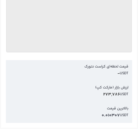
قیمت لحظه‌ای کراست نتورک
-
USDT
ارزش بازار (مارکت کپ)
273,786
USDT
بالاترین قیمت
0.010307
USDT