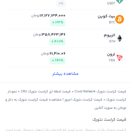
0%
USDT
12,127,134,000
تومان
بیت کوین
0.163%
BTC
358,423,146
تومان
اتریوم
0.407%
ETH
61,410.06
تومان
ترون
0.642%
TRX
مشاهده بیشتر
قیمت کراست نتورک Crust Network + قیمت لحظه ای کراست نتورک CRU + نمودار
کراست نتورک + قیمت کراست نتورک امروز | مشاهده قیمت کراست نتورک به دلار و
تومان به صورت آنلاین
قیمت کراست نتورک
کراست نتورک یک ارز دیجیتال جدید است که تازه وارد بازار ارزهای دیجیتال شده است.