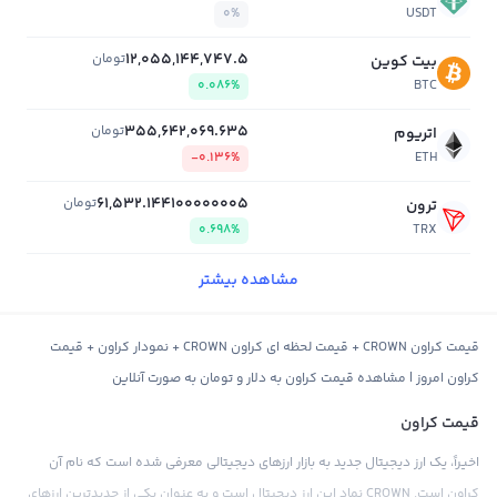
0%
USDT
12,055,144,747.5
تومان
بیت کوین
0.086%
BTC
355,642,069.635
تومان
اتریوم
-0.136%
ETH
61,532.144100000005
تومان
ترون
0.698%
TRX
مشاهده بیشتر
قیمت کراون CROWN + قیمت لحظه ای کراون CROWN + نمودار کراون + قیمت
کراون امروز | مشاهده قیمت کراون به دلار و تومان به صورت آنلاین
قیمت کراون
اخیراً، یک ارز دیجیتال جدید به بازار ارزهای دیجیتالی معرفی شده است که نام آن
کراون است. CROWN نماد این ارز دیجیتال است و به عنوان یکی از جدیدترین ارزهای