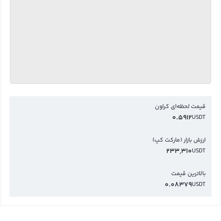
قیمت لحظه‌ای کراون
0.5912
USDT
ارزش بازار (مارکت کپ)
233,310
USDT
بالاترین قیمت
0.08379
USDT