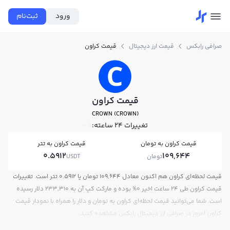
ورود
ثبت‌نام
صرافی رابکس
قیمت ارز دیجیتال
قیمت کراون
قیمت کراون
CROWN (CROWN)
تغییرات ۲۴ ساعته:
0%
قیمت کراون به تومان
قیمت کراون به تتر
0.5912
109,644
تومان
USDT
قیمت لحظه‌ای کراون هم اکنون معادل 109,644 تومان یا 0.5912 تتر است. تغییرات
قیمت کراون طی 24 ساعت اخیر 0% بوده و مارکت کپ آن به 233,310 دلار رسیده
است. شما می‌توانید قیمت لحظه‌ای کراون به تومان و دلار را همراه با نمودار قیمت
کراون امروز در صرافی ارز دیجیتال رابکس مشاهده کنید.