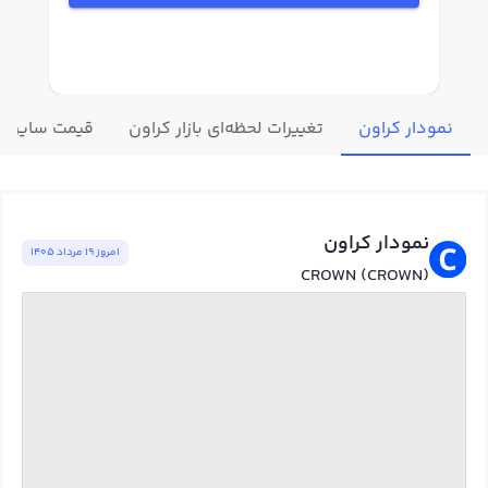
نمودار کراون
تغییرات لحظه‌ای بازار کراون
قیمت سایر ار
نمودار کراون
امروز ١٩ مرداد ١٤٠٥
CROWN (CROWN)