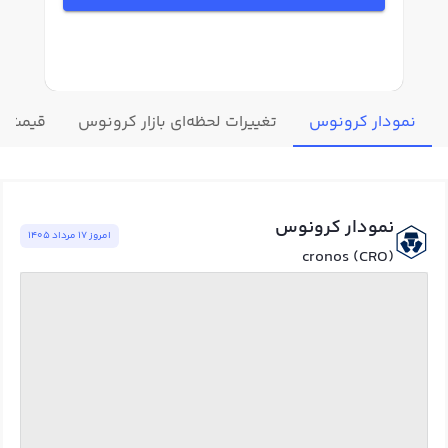
نمودار کرونوس
تغییرات لحظه‌ای بازار کرونوس
قیمت سا
نمودار کرونوس
امروز ١٧ مرداد ١٤٠٥
cronos (CRO)