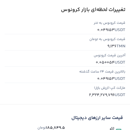
تغییرات لحظه‌ای بازار کرونوس
قیمت کرونوس به تتر
USDT
0.049153
قیمت کرونوس به تومان
TMN
9,136
آخرین قیمت کرونوس
USDT
0.050054
بالاترین قیمت ۲۴ ساعت گذشته
USDT
0.049153
مارکت کپ (ارزش بازار)
USDT
2,324,279,796
قیمت سایر ارزهای دیجیتال
185,849.5
تومان
تتر