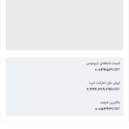
قیمت لحظه‌ای کرونوس
0.049153
USDT
ارزش بازار (مارکت کپ)
2,324,279,796
USDT
بالاترین قیمت
0.05343
USDT