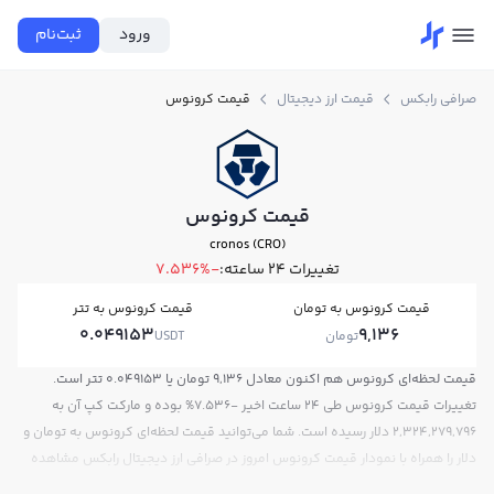
ورود
ثبت‌نام
صرافی رابکس
قیمت ارز دیجیتال
قیمت کرونوس
قیمت کرونوس
cronos (CRO)
تغییرات ۲۴ ساعته:
-7.536%
قیمت کرونوس به تومان
قیمت کرونوس به تتر
0.049153
9,136
تومان
USDT
قیمت لحظه‌ای کرونوس هم اکنون معادل 9,136 تومان یا 0.049153 تتر است.
تغییرات قیمت کرونوس طی 24 ساعت اخیر -7.536% بوده و مارکت کپ آن به
2,324,279,796 دلار رسیده است. شما می‌توانید قیمت لحظه‌ای کرونوس به تومان و
دلار را همراه با نمودار قیمت کرونوس امروز در صرافی ارز دیجیتال رابکس مشاهده
کنید.