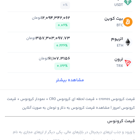
0%
USDT
12,094,342,062
تومان
بیت کوین
0.06%
BTC
357,303,097.73
تومان
اتریوم
0.226%
ETH
61,107.3156
تومان
ترون
0.122%
TRX
مشاهده بیشتر
قیمت کرونوس cronos + قیمت لحظه ای کرونوس CRO + نمودار کرونوس + قیمت
کرونوس امروز | مشاهده قیمت کرونوس به دلار و تومان به صورت آنلاین
قیمت کرونوس
با ورود و جذب ارزهای دیجیتال در بازارهای مالی، یکی دیگر از ارزهای مجازی به نام