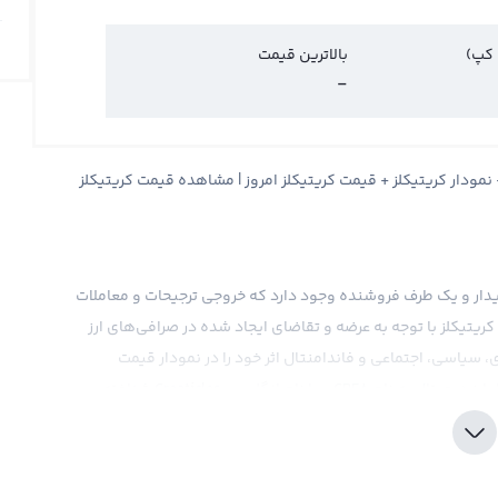
 کپ)
بالاترین قیمت
-
ت کریتیکلز Creaticles + قیمت لحظه ای کریتیکلز CRE8 + نمودار کریتیکلز + قیمت کریتیکلز امروز | مشاهده قیمت کریتیکلز
 خریدار و یک طرف فروشنده وجود دارد که خروجی ترجیحات و معاملات
یتیکلز با توجه به عرضه و تقاضای ایجاد شده در صرافی‌های ارز
 سیاسی، اجتماعی و فاندامنتال اثر خود را در نمودار قیمت
لحظه‌ای کریتیکلز نشان می‌دهد. این ارز دیجیتال جدید در بازار ارز دیجیتال به نام CRE8 و با نام انگلیسی Creaticles شناخته
لار و تومان یا سایر ارزهای دیجیتال مثل تتر و اتریوم نشان داد.
ی معمولا در برابر تتر محاسبه می‌شود. قیمت خرید تتر برای