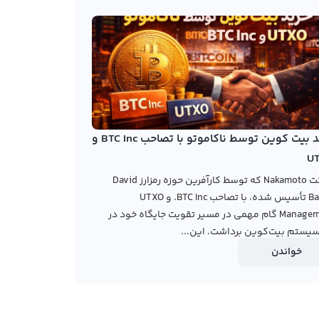
خرید بیت کوین توسط ناکاموتو با تصاحب BTC Inc و
U
شرکت Nakamoto که توسط کارآفرین حوزه رمزارز David
Bailey تأسیس شده، با تصاحب BTC Inc. و UTXO
Management گام مهمی در مسیر تقویت جایگاه خود در
یستم بیت‌کوین برداشت. این...
خواندن