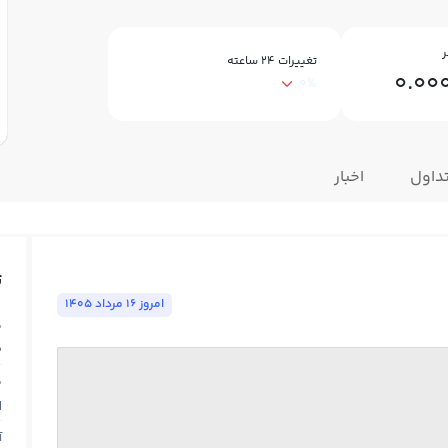
ر
تغییرات ۲۴ ساعته
0.0
0%
داول
اخبار
ت
امروز ١٦ مرداد ١٤٠٥
ق
5
ق
N
آ