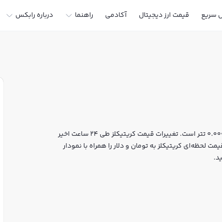
ل سریع
قیمت ارز دیجیتال
آکادمی
راهنما
درباره رابکس
قیمت لحظه‌ای کریتیکلز هم اکنون معادل 102 تومان یا 0.0005385 تتر است. تغییرات قیمت کریتیکلز طی 24 ساعت اخیر
ت لحظه‌ای کریتیکلز به تومان و دلار را همراه با نمودار
د.