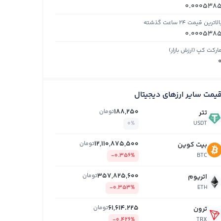
0.000538
الاترین قیمت ۲۴ ساعت گذشته
0.000538
ارکت کپ (ارزش بازار)
یمت سایر ارزهای دیجیتال
188,250
تومان
تتر
0%
USDT
12,110,875,500
تومان
بیت کوین
-0.356%
BTC
357,825,600
تومان
اتریوم
-0.353%
ETH
61,614.225
تومان
ترون
-0.426%
TRX