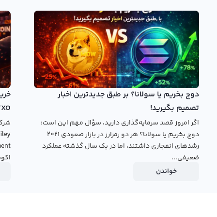
تیکلز اطلاعات قیمت این ارز دیجیتال با استفاده از روش‌های مختلف
ه از تایم فریم‌های مختلف برای تحلیل وجود دارد.
ا به کاربران خود ارائه نمی‌دهد. با این حال، امکان مشاهده نمودار
ایت صرافی مورد نظر مراجعه کرد. یکی از ویژگی‌های منحصر به فرد
خیر است که این ارز دیجیتال را به یکی از پرطرفدارترین ارزهای دیجیتال در
کان را برای کاربران خود فراهم کرده است.
دوج بخریم یا سولانا؟ بر طبق جدیدترین اخبار
خرید کریتیکلز
بروید.
تصمیم بگیرید!
TXO
اگر امروز قصد سرمایه‌گذاری دارید، سؤال مهم این است:
دوج بخریم یا سولانا؟ هر دو رمزارز در بازار صعودی ۲۰۲۱
رشدهای انفجاری داشتند، اما در یک سال گذشته عملکرد
ضعیفی...
اکوس
خواندن