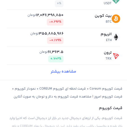
0%
USDT
12,046,398,850
تومان
بیت کوین
-0.292%
BTC
355,885,986
تومان
اتریوم
-0.179%
ETH
61,363.5
تومان
ترون
0.702%
TRX
مشاهده بیشتر
قیمت کوریوم Coreum + قیمت لحظه ای کوریوم COREUM + نمودار کوریوم +
قیمت کوریوم امروز | مشاهده قیمت کوریوم به دلار و تومان به صورت آنلاین
قیمت کوریوم
قیمت کوریوم، یکی از ارزهای دیجیتال جدید در بازار ارز دیجیتال است که اخیرا وارد
بازار شده و پتانسیل بالایی برای رشد دارد. این ارز دیجیتال با نماد COREUM و نام