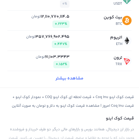
0%
USDT
12,110,770,114.5
تومان
بیت کوین
0.223%
BTC
357,766,902.495
تومان
اتریوم
0.447%
ETH
61,103.3343
تومان
ترون
0.152%
TRX
مشاهده بیشتر
قیمت کوک اینو Coq Inu + قیمت لحظه ای کوک اینو COQ + نمودار کوک اینو +
قیمت Coq Inu امروز | مشاهده قیمت کوک اینو به دلار و تومان به صورت آنلاین
قیمت کوک اینو
در بازار ارز دیجیتال، همانند بورس و بازارهای مالی دیگر، دو طرف خریدار و فروشنده
وجود دارد که با توجه به تقاضا و عرضه، قیمت ارز دیجیتال را تعیین می‌کنند. قیمت