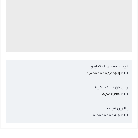
قیمت لحظه‌ای کوک اینو
0.000000080049
USDT
ارزش بازار (مارکت کپ)
5,602,194
USDT
بالاترین قیمت
0.0000000816
USDT