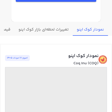
نمودار کوک اینو
تغییرات لحظه‌ای بازار کوک اینو
قیمت س
نمودار کوک اینو
امروز ١٧ مرداد ١٤٠٥
Coq Inu (COQ)