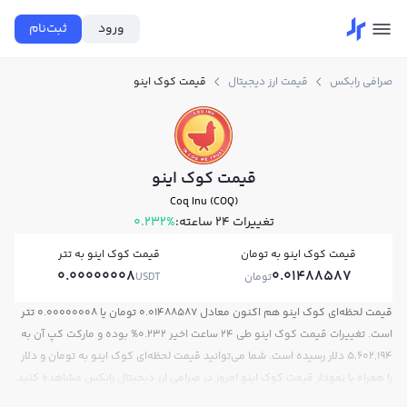
ورود
ثبت‌نام
صرافی رابکس
قیمت ارز دیجیتال
قیمت کوک اینو
قیمت کوک اینو
Coq Inu (COQ)
تغییرات ۲۴ ساعته:
0.232%
قیمت کوک اینو به تومان
قیمت کوک اینو به تتر
0.00000008
0.01488587
تومان
USDT
قیمت لحظه‌ای کوک اینو هم اکنون معادل 0.01488587 تومان یا 0.00000008 تتر
است. تغییرات قیمت کوک اینو طی 24 ساعت اخیر 0.232% بوده و مارکت کپ آن به
5,602,194 دلار رسیده است. شما می‌توانید قیمت لحظه‌ای کوک اینو به تومان و دلار
را همراه با نمودار قیمت کوک اینو امروز در صرافی ارز دیجیتال رابکس مشاهده کنید.