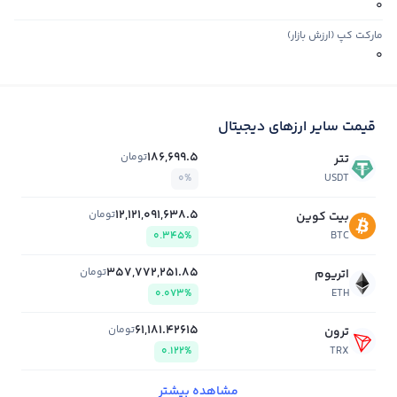
0
مارکت کپ (ارزش بازار)
0
قیمت سایر ارزهای دیجیتال
186,699.5
تومان
تتر
0%
USDT
12,121,091,638.5
تومان
بیت کوین
0.345%
BTC
357,772,251.85
تومان
اتریوم
0.073%
ETH
61,181.42615
تومان
ترون
0.122%
TRX
مشاهده بیشتر