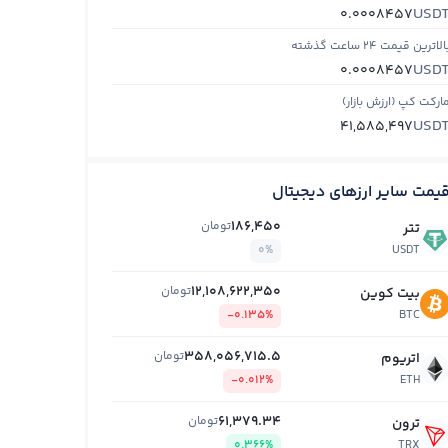
USD
0.0008457
الاترین قیمت ۲۴ ساعت گذشته
USD
0.0008457
ارکت کپ (ارزش بازار)
USD
41,585,497
یمت سایر ارزهای دیجیتال
186,450
تومان
تتر
0%
USDT
12,108,622,350
تومان
بیت کوین
-0.135%
BTC
358,056,715.5
تومان
اتریوم
-0.012%
ETH
61,379.34
تومان
ترون
0.366%
TRX