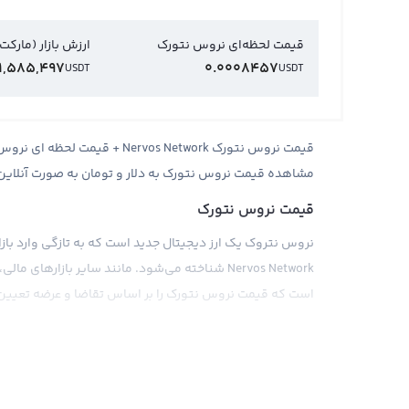
قیمت لحظه‌ای نروس نتورک
ارزش بازار (مارکت
1,585,497
0.0008457
USDT
USDT
مشاهده قیمت نروس نتورک به دلار و تومان به صورت آنلاین
قیمت نروس نتورک
Nervos Network شناخته می‌شود. مانند سایر بازار
است که قیمت نروس نتورک را بر اساس تقاضا و عرضه تعیین 
برای اجرای معاملاتی در بازار ارز دیجیتال، کاربران معمولا از
اساس پول‌های فیات مختلف مانند دلار و یا سایر ارزهای دیج
بین‌المللی، معمولا قیمت نروس نتورک به صورت مستقیم با دلا
اقتصادی و سیاسی نیز می‌توانند تاثیر مستقیمی بر روی قی