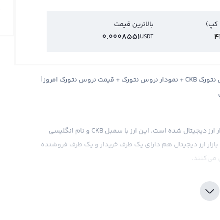
 کپ)
بالاترین قیمت
0.0008551
4
USDT
قیمت نروس نتورک Nervos Network + قیمت لحظه ای نروس نتورک CKB + نمودار نروس نتورک + قیمت نروس نتورک امروز |
نروس نتروک یک ارز دیجیتال جدید است که به تازگی وارد بازار ارز دیجیتال شده است. این ارز با سمبل CKB و نام انگلیسی
های مالی، بازار ارز دیجیتال هم دارای یک طرف خریدار و یک طرف فروشنده
می‌کنند.
 صرافی‌های ارز دیجیتال استفاده می‌کنند که قیمت نروس نتورک را بر
یتال مثل تتر و اتریوم نمایش می‌دهند. اما در صرافی‌های
ر آمریکا محاسبه می‌شود. علاوه بر این، اخبار و رویدادهای
مت نروس نتورک داشته باشند.