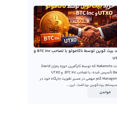
خرید بیت کوین توسط ناکاموتو با تصاحب BTC Inc و
U
شرکت Nakamoto که توسط کارآفرین حوزه رمزارز David
Bailey تأسیس شده، با تصاحب BTC Inc. و UTXO
Management گام مهمی در مسیر تقویت جایگاه خود در
یستم بیت‌کوین برداشت. این...
خواندن