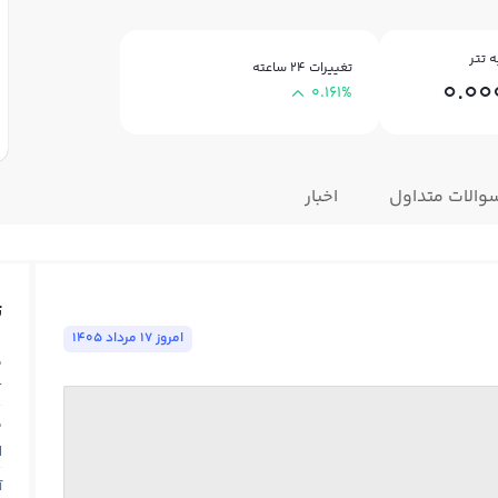
 تتر
تغییرات ۲۴ ساعته
0.0
0.161%
والات متداول
اخبار
ت
امروز ١٧ مرداد ١٤٠٥
ق
T
ق
N
آ