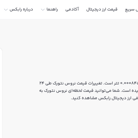
ل سریع
قیمت ارز دیجیتال
آکادمی
راهنما
درباره رابکس
قیمت لحظه‌ای نروس نتورک هم اکنون معادل 158 تومان یا 0.0008457 تتر است. تغییرات قیمت نروس نتورک طی 24
0.% بوده و مارکت کپ آن به 41,585,497 دلار رسیده است. شما می‌توانید قیمت لحظه‌ای نروس نتورک به
رافی ارز دیجیتال رابکس مشاهده کنید.