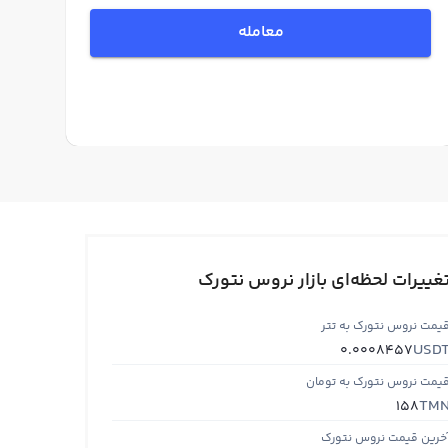
معامله
غییرات لحظه‌ای بازار نروس نتورک
یمت نروس نتورک به تتر
USD
0.0008457
یمت نروس نتورک به تومان
TM
158
خرین قیمت نروس نتورک