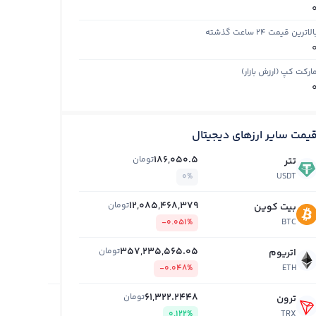
الاترین قیمت ۲۴ ساعت گذشته
ارکت کپ (ارزش بازار)
یمت سایر ارزهای دیجیتال
186,050.5
تومان
تتر
0%
USDT
12,085,468,379
تومان
بیت کوین
-0.051%
BTC
357,235,565.05
تومان
اتریوم
-0.048%
ETH
61,322.2448
تومان
ترون
0.122%
TRX