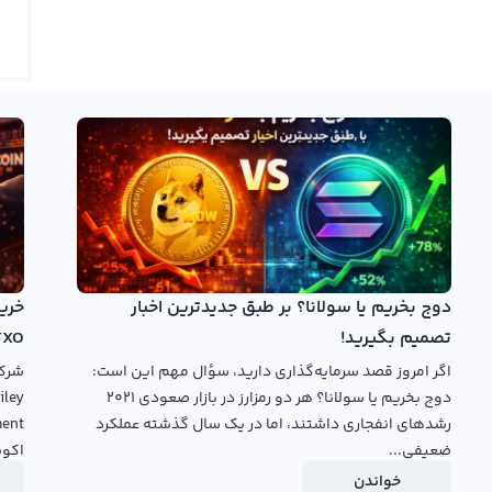
تنوعی در بازار ارزهای دیجیتال وجود دارند. اما امروزه ما به
نموداری از یکی از ارزهای دیجیتال جدید به نام چینج می‌پردازیم. چینج با عنوان انگلیسی Chainge شناخته می‌شود و نماد این
وانند با استفاده از تایم فریم‌های مختلف با استفاده از ابزارهای
ستفاده از روش‌های نمایشی مختلف مانند کندل و نمودار خطی،
صی دست یافت.
خرید چینج
بروید.
دوج بخریم یا سولانا؟ بر طبق جدیدترین اخبار
تصمیم بگیرید!
TXO
اگر امروز قصد سرمایه‌گذاری دارید، سؤال مهم این است:
دوج بخریم یا سولانا؟ هر دو رمزارز در بازار صعودی ۲۰۲۱
رشدهای انفجاری داشتند، اما در یک سال گذشته عملکرد
ضعیفی...
اکوس
خواندن