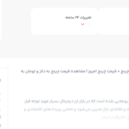
تغییرات ۲۴ ساعته
0%
Ch + قیمت لحظه ای چینج CHNG + نمودار چینج + قیمت چینج امروز | مشاهده قیمت چینج به دلار و تومان به
ت
ق
0
اخیرا یک ارز دیجیتال جدید به نام چینج با علامت تجاری CHNG رونمایی شده است که در بازار ارز دیجیتال بسیار مورد توجه قرار
 و تقاضای بازار تعیین می‌شود و تمامی رویدادهای اقتصادی و
ق
N
 تاثیرگذار است.
آ