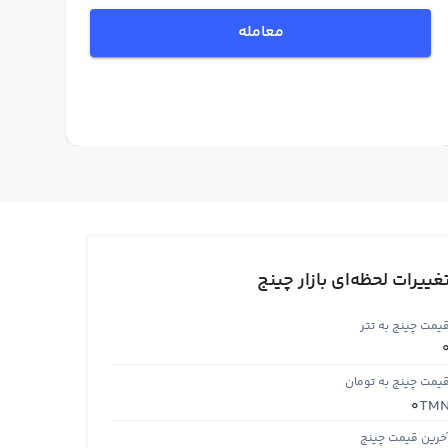
معامله
غییرات لحظه‌ای بازار چینج
یمت چینج به تتر
یمت چینج به تومان
TM
0
خرین قیمت چینج