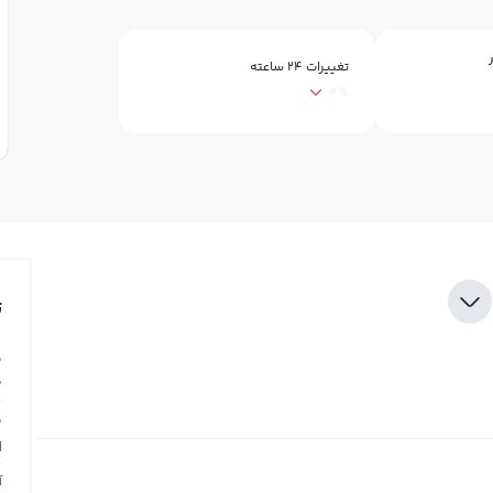
تغییرات ۲۴ ساعته
0%
ت
ق
0
ق
N
آ