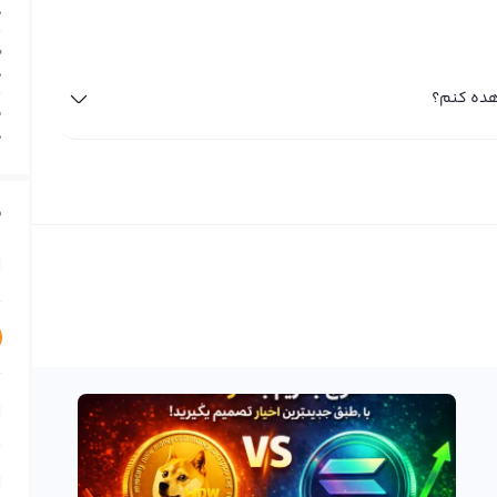
0
ب
0
م
0
ق