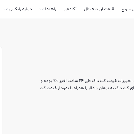
ل سریع
قیمت ارز دیجیتال
آکادمی
راهنما
درباره رابکس
قیمت لحظه‌ای کت داگ هم اکنون معادل 0 تومان یا 0 تتر است. تغییرات قیمت کت داگ طی 24 ساعت اخیر 0% بوده و
 کت داگ به تومان و دلار را همراه با نمودار قیمت کت