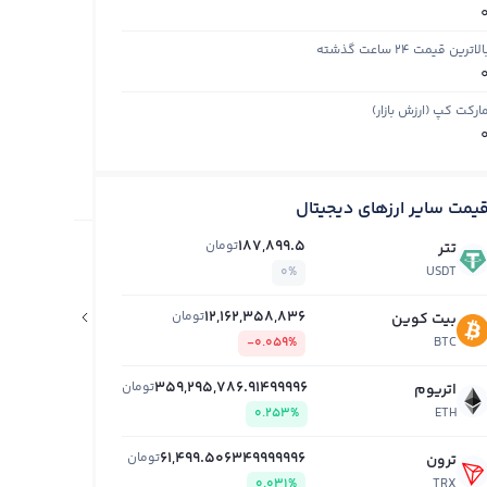
الاترین قیمت ۲۴ ساعت گذشته
ارکت کپ (ارزش بازار)
یمت سایر ارزهای دیجیتال
187,899.5
تومان
تتر
0%
USDT
12,162,358,836
اخبار ارزهای دیجیتال
تومان
بیت کوین
-0.059%
BTC
359,295,786.91499996
تومان
اتریوم
0.253%
ETH
61,499.506349999996
تومان
ترون
0.031%
TRX