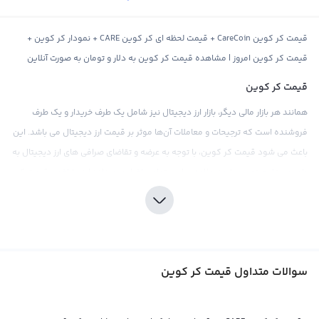
قیمت کر کوین CareCoin + قیمت لحظه ای کر کوین CARE + نمودار کر کوین +
قیمت کر کوین امروز | مشاهده قیمت کر کوین به دلار و تومان به صورت آنلاین
قیمت کر کوین
همانند هر بازار مالی دیگر، بازار ارز دیجیتال نیز شامل یک طرف خریدار و یک طرف
فروشنده است که ترجیحات و معاملات آن‌ها موثر بر قیمت ارز دیجیتال می باشد. این
باعث می شود قیمت کر کوین، با توجه به عرضه و تقاضای صرافی های ارز دیجیتال به
طور مستقیم تعیین شود. علاوه بر این، تمامی اخبار و رویدادها در شاخص قیمت کر
کوین تاثیرگذار می باشد، از جمله اخبار اقتصادی، سیاسی، اجتماعی و فاندامنتال.
قیمت کر کوین می تواند براساس ارزهای فیات مختلف مانند دلار و تومان و یا ارزهای
دیجیتال دیگر مانند تتر و اتریوم نشان داده شود. این ارز دیجیتال خاص در صرافی
های بین المللی به طور معمول برابر با تتر قیمت گذاری می شود، که یک استیبل
سوالات متداول قیمت کر کوین
کوین و معادل دلار دیجیتال است. قیمت خرید تتر معمولا به مقدار یک دلار آمریکا
برابر می شود، اما می تواند مقدار کوچکی حول این عدد نوسان داشته باشد.