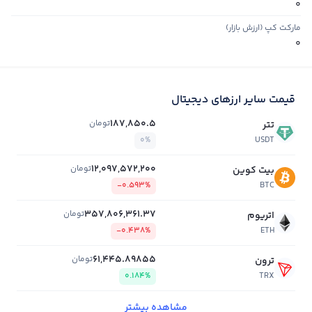
0
مارکت کپ (ارزش بازار)
0
قیمت سایر ارزهای دیجیتال
187,850.5
تومان
تتر
0%
USDT
12,097,572,200
تومان
بیت کوین
-0.593%
BTC
357,806,361.37
تومان
اتریوم
-0.438%
ETH
61,445.89855
تومان
ترون
0.184%
TRX
مشاهده بیشتر