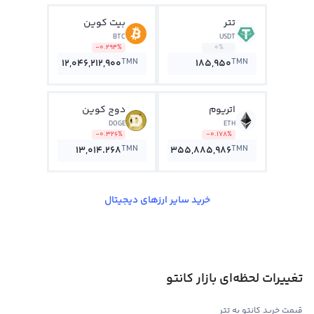
تتر
بیت کوین
BTC
USDT
-0.294%
0%
TMN
TMN
12,046,212,900
185,950
اتریوم
دوج کوین
DOGE
ETH
-0.326%
-0.178%
TMN
TMN
13,014.268
355,885,986
خرید سایر ارزهای دیجیتال
تغییرات لحظه‌ای بازار کانتو
قیمت خرید کانتو به تتر