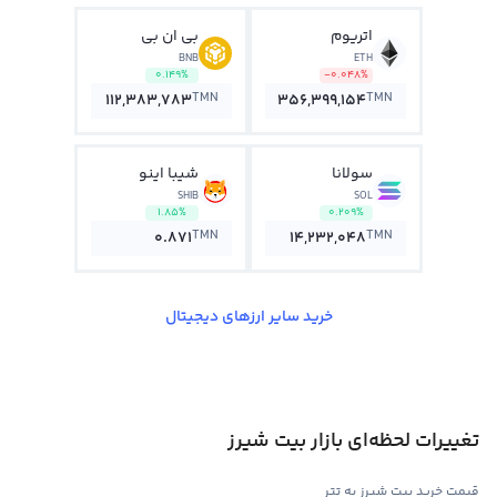
اتریوم
بی ان بی
BNB
ETH
0.149%
-0.048%
TMN
TMN
112,383,783
356,399,154
سولانا
شیبا اینو
SHIB
SOL
1.85%
0.209%
TMN
TMN
0.871
14,232,048
خرید سایر ارزهای دیجیتال
تغییرات لحظه‌ای بازار بیت شیرز
قیمت خرید بیت شیرز به تتر