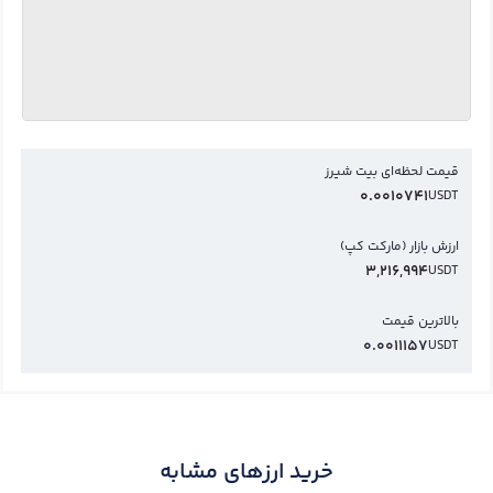
قیمت لحظه‌ای بیت شیرز
0.0010741
USDT
ارزش بازار (مارکت کپ)
3,216,994
USDT
بالاترین قیمت
0.0011157
USDT
خرید ارزهای مشابه