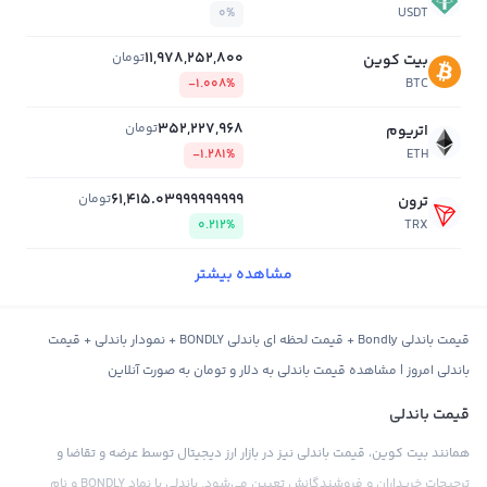
0%
USDT
11,978,252,800
تومان
بیت کوین
-1.008%
BTC
352,227,968
تومان
اتریوم
-1.281%
ETH
61,415.03999999999
تومان
ترون
0.212%
TRX
مشاهده بیشتر
قیمت باندلی Bondly + قیمت لحظه ای باندلی BONDLY + نمودار باندلی + قیمت
باندلی امروز | مشاهده قیمت باندلی به دلار و تومان به صورت آنلاین
قیمت باندلی
همانند بیت کوین، قیمت باندلی نیز در بازار ارز دیجیتال توسط عرضه و تقاضا و
ترجیحات خریداران و فروشندگانش تعیین می‌شود. باندلی با نماد BONDLY و نام