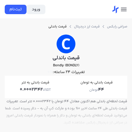
ورود
ثبت‌نام
صرافی رابکس
قیمت ارز دیجیتال
قیمت باندلی
قیمت باندلی
Bondly (BONDLY)
تغییرات ۲۴ ساعته:
0%
قیمت باندلی به تومان
قیمت باندلی به تتر
0.0002342
44
تومان
USDT
قیمت لحظه‌ای باندلی هم اکنون معادل 44 تومان یا 0.0002342 تتر است. تغییرات
قیمت باندلی طی 24 ساعت اخیر 0% بوده و مارکت کپ آن به - دلار رسیده است. شما
می‌توانید قیمت لحظه‌ای باندلی به تومان و دلار را همراه با نمودار قیمت باندلی امروز
در صرافی ارز دیجیتال رابکس مشاهده کنید.