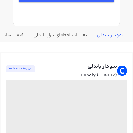
نمودار باندلی
تغییرات لحظه‌ای بازار باندلی
قیمت سایر ا
نمودار باندلی
امروز ١٩ مرداد ١٤٠٥
Bondly (BONDLY)