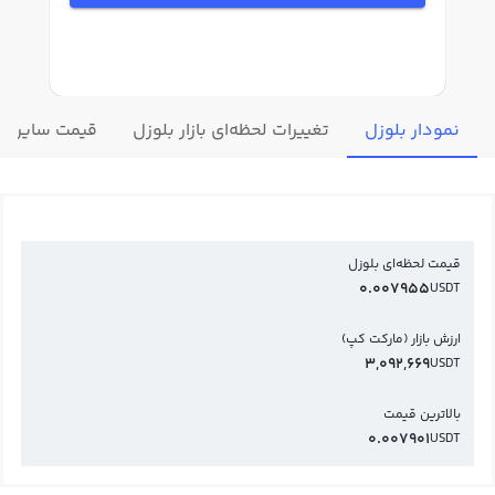
نمودار بلوزل
تغییرات لحظه‌ای بازار بلوزل
قیمت سایر ار
قیمت لحظه‌ای بلوزل
0.007955
USDT
ارزش بازار (مارکت کپ)
3,092,669
USDT
بالاترین قیمت
0.007901
USDT