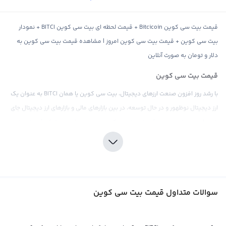
قیمت بیت سی کوین Bitcicoin + قیمت لحظه ای بیت سی کوین BITCI + نمودار
بیت سی کوین + قیمت بیت سی کوین امروز | مشاهده قیمت بیت سی کوین به
دلار و تومان به صورت آنلاین
قیمت بیت سی کوین
با رشد روز افزون صنعت ارزهای دیجیتال، بیت سی کوین یا همان BITCI به عنوان یک
ارز دیجیتال نوظهور و در حال توسعه، در بین بازارهای مالی و بازارهای ارز دیجیتال جای
خود را به دست می‌دهد. قیمت بیت سی کوین نیز به همان صورت که قیمت بیت
کوین توسط فعالان بازار تعیین می‌شود، تحت تأثیر عرضه و تقاضای موجود در بازار ارز
دیجیتال قرار می‌گیرد و این ارایه‌ها می‌توانند از طریق صرافی‌ها یا از طریق شبکه های
تبادل دیجیتال صورت گیرند.
بیت سی کوین یک ارز دیجیتال کاملا جدید است که با استفاده از تکنولوژی بلاکچین
سوالات متداول قیمت بیت سی کوین
توسط تیم توسعه دهنده‌اش به زندگی می‌پردازد و با ساختاری متفاوت از بیت کوین
به بازار ارز دیجیتال می‌آید. برای محاسبه قیمت بیت سی کوین می‌توان از پول‌های