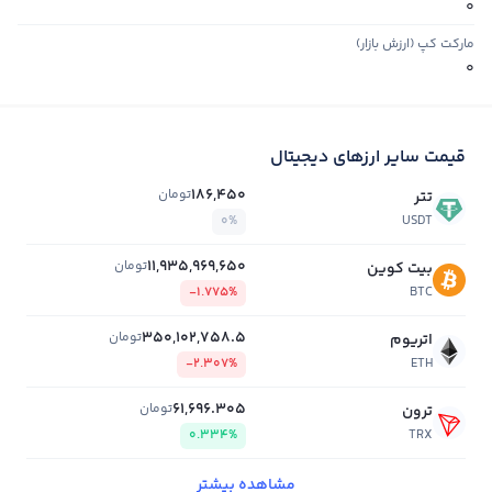
0
مارکت کپ (ارزش بازار)
0
قیمت سایر ارزهای دیجیتال
186,450
تومان
تتر
0%
USDT
11,935,969,650
تومان
بیت کوین
-1.775%
BTC
350,102,758.5
تومان
اتریوم
-2.307%
ETH
61,696.305
تومان
ترون
0.334%
TRX
مشاهده بیشتر