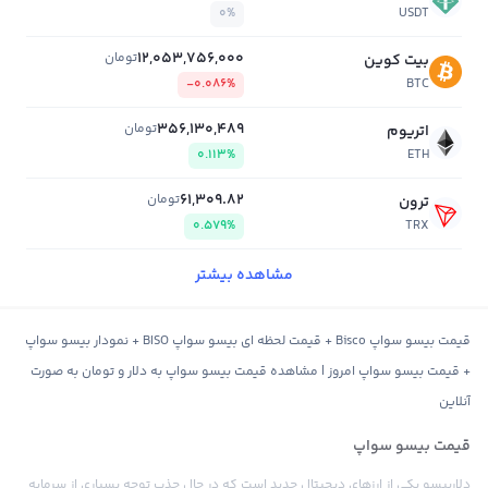
0%
USDT
12,053,756,000
تومان
بیت کوین
-0.086%
BTC
356,130,489
تومان
اتریوم
0.113%
ETH
61,309.82
تومان
ترون
0.579%
TRX
مشاهده بیشتر
قیمت بیسو سواپ Bisco + قیمت لحظه ای بیسو سواپ BISO + نمودار بیسو سواپ
+ قیمت بیسو سواپ امروز | مشاهده قیمت بیسو سواپ به دلار و تومان به صورت
آنلاین
قیمت بیسو سواپ
دلاربیسو یکی از ارزهای دیجیتال جدید است که در حال جذب توجه بسیاری از سرمایه