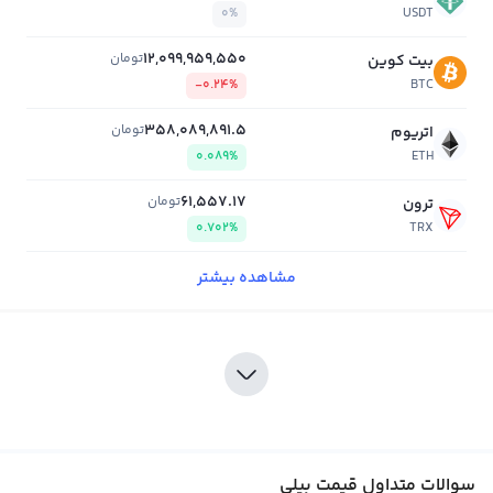
0%
USDT
12,099,959,550
تومان
بیت کوین
-0.24%
BTC
358,089,891.5
تومان
اتریوم
0.089%
ETH
61,557.17
تومان
ترون
0.702%
TRX
مشاهده بیشتر
سوالات متداول قیمت بیلی