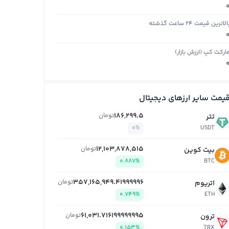
الاترین قیمت ۲۴ ساعت گذشته
ارکت کپ (ارزش بازار)
یمت سایر ارزهای دیجیتال
186,299.5
تومان
تتر
0%
USDT
12,103,878,515
تومان
بیت کوین
0.887%
BTC
357,165,949.41999996
تومان
اتریوم
0.749%
ETH
61,031.716199999995
تومان
ترون
0.153%
TRX