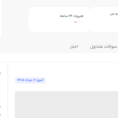
ه تتر
تغییرات ۲۴ ساعته
0%
سوالات متداول
اخبار
ت
امروز ١٧ مرداد ١٤٠٥
ق
0
ق
N
آ