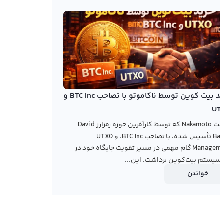
خرید بیت کوین توسط ناکاموتو با تصاحب BTC Inc و
U
شرکت Nakamoto که توسط کارآفرین حوزه رمزارز David
Bailey تأسیس شده، با تصاحب BTC Inc. و UTXO
Management گام مهمی در مسیر تقویت جایگاه خود در
یستم بیت‌کوین برداشت. این...
خواندن