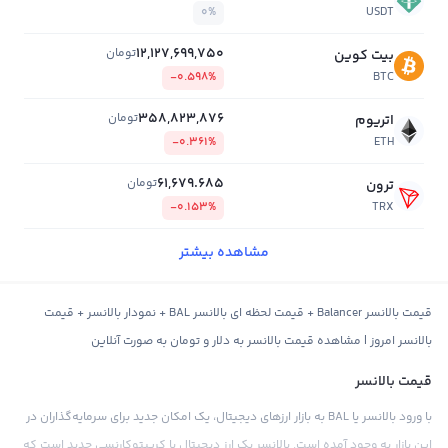
0%
USDT
12,127,699,750
تومان
بیت کوین
-0.598%
BTC
358,823,876
تومان
اتریوم
-0.361%
ETH
61,679.685
تومان
ترون
-0.153%
TRX
مشاهده بیشتر
قیمت بالانسر Balancer + قیمت لحظه ای بالانسر BAL + نمودار بالانسر + قیمت
بالانسر امروز | مشاهده قیمت بالانسر به دلار و تومان به صورت آنلاین
قیمت بالانسر
با ورود بالانسر یا BAL به بازار ارزهای دیجیتال، یک امکان جدید برای سرمایه‌گذاران در
این بازار به وجود آمده است. بالانسر یک ارز دیجیتال یا کریپتوکارنسی جدید است که