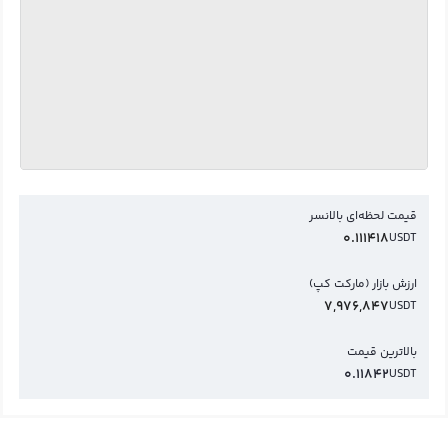
قیمت لحظه‌ای بالانسر
0.111418
USDT
ارزش بازار (مارکت کپ)
7,976,847
USDT
بالاترین قیمت
0.11842
USDT