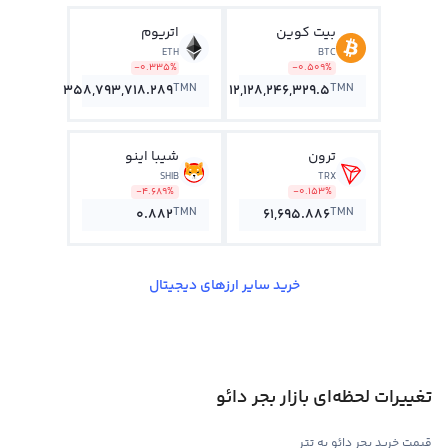
بیت کوین
اتریوم
ETH
BTC
-0.335%
-0.509%
TMN
TMN
358,793,718.289
12,128,246,329.5
ترون
شیبا اینو
SHIB
TRX
-4.689%
-0.153%
TMN
TMN
0.882
61,695.886
خرید سایر ارزهای دیجیتال
تغییرات لحظه‌ای بازار بجر دائو
قیمت خرید بجر دائو به تتر