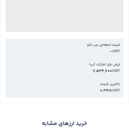
قیمت لحظه‌ای بجر دائو
-
USDT
ارزش بازار (مارکت کپ)
7,532,700
USDT
بالاترین قیمت
0.3618
USDT
خرید ارزهای مشابه