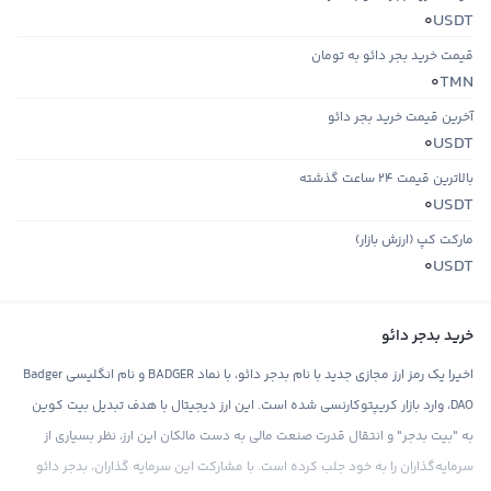
USDT
0
قیمت خرید بجر دائو به تومان
TMN
0
آخرین قیمت خرید بجر دائو
USDT
0
بالاترین قیمت ۲۴ ساعت گذشته
USDT
0
مارکت کپ (ارزش بازار)
USDT
0
خرید بدجر دائو
اخیرا یک رمز ارز مجازی جدید با نام بدجر دائو، با نماد BADGER و نام انگلیسی Badger
DAO، وارد بازار کریپتوکارنسی شده است. این ارز دیجیتال با هدف تبدیل بیت کوین
به "بیت بدجر" و انتقال قدرت صنعت مالی به دست مالکان این ارز، نظر بسیاری از
سرمایه‌گذاران را به خود جلب کرده است. با مشارکت این سرمایه گذاران، بدجر دائو