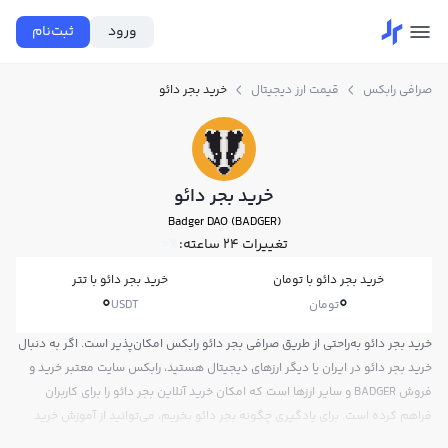
ورود
ثبت‌نام
صرافی رابکس
قیمت ارز دیجیتال
خرید بجر دائو
خرید بجر دائو
Badger DAO (BADGER)
تغییرات ۲۴ ساعته:
0%
خرید بجر دائو با تومان
خرید بجر دائو با تتر
0
0
تومان
USDT
خرید بجر دائو به‌راحتی از طریق صرافی بجر دائو رابکس امکان‌پذیر است. اگر به دنبال
خرید بجر دائو در ایران یا دیگر ارزهای دیجیتال هستید، رابکس سایت معتبر خرید و
فروش BADGER و سایر ارزها است که امکان خرید آنلاین بجر دائو را برای کاربران
فراهم کرده است. برای یادگیری چگونه بجر دائو بخریم، می‌توانید از آموزش خرید
بجر دائو استفاده کنید و پس از ثبت‌نام و احراز هویت، به خرید و فروش بجر دائو