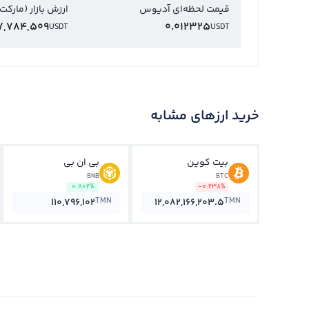
قیمت لحظه‌ای آدیوس
ارزش بازار (مارکت
7,784,509
0.012325
USDT
USDT
خرید ارزهای مشابه
بیت کوین
بی ان بی
BNB
BTC
0.802%
-0.238%
TMN
TMN
110,796,102
12,082,166,203.5