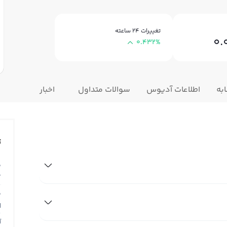
تغییرات ۲۴ ساعته
0.
0.432%
به
اطلاعات آدیوس
سوالات متداول
اخبار
ت
ق
T
ق
N
آ