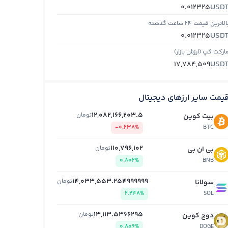
USD
0.012325
الاترین قیمت ۲۴ ساعت گذشته
USD
0.012325
ارکت کپ (ارزش بازار)
USD
17,784,509
یمت سایر ارزهای دیجیتال
12,082,166,203.5
تومان
بیت کوین
-0.238%
BTC
110,796,102
تومان
بی ان بی
0.802%
BNB
14,033,553.254999999
تومان
سولانا
2.248%
SOL
13,113.5366295
تومان
دوج کوین
0.806%
DOGE