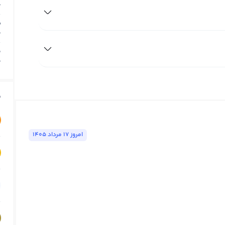
T
ب
T
م
T
ق
امروز ١٧ مرداد ١٤٠٥