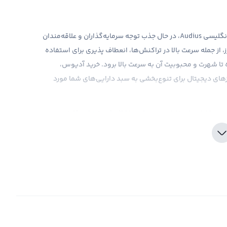
آدیوس، یکی از ارزهای دیجیتالی جدید، با نماد AUDIO و نام انگلیسی Audius، در حال جذب توجه سرمایه‌گذاران و علاقه‌مندان
، از جمله سرعت بالا در تراکنش‌ها، انعطاف پذیری برای استفاده
ا شهرت و محبوبیت آن به سرعت بالا برود. خرید آدیوس،
ارزهای دیجیتال برای تنوع‌بخشی به سبد دارایی‌های شما مورد
 با اطمینان خاطر وجود دارد. با ارائه قیمت‌های رقابتی و
د فراهم می‌کند. البته، باید به خاطر داشت که مانند هر نوع
ز نیازمند دقت و تحقیقات کامل است. اطلاعات به روز بازار و
 تا به آنها در تصمیم‌گیری نسبت به سرمایه‌گذاری‌هایشان کمک
 این ارز دقت کرد و در تصمیم‌گیری‌های خود از صلاحیت و
فرصت‌های زیادی برای سرمایه‌گذاری و کسب سود وجود دارد. یکی