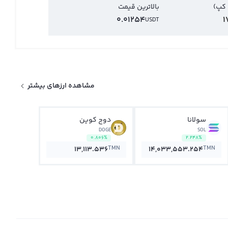
 کپ)
بالاترین قیمت
0.01254
1
USDT
مشاهده ارزهای بیشتر
سولانا
دوج کوین
DOGE
SOL
0.806%
2.248%
TMN
TMN
13,113.536
14,033,553.254