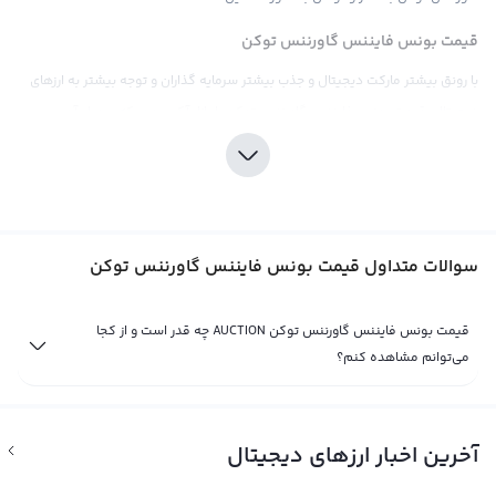
قیمت بونس فایننس گاورننس توکن
با رونق بیشتر مارکت دیجیتال و جذب بیشتر سرمایه گذاران و توجه بیشتر به ارزهای
دیجیتال، قیمت بونس فایننس گاورننس توکن یا بازار آکسیون، که سمبل آن
AUCTION و نام انگلیسی آن Bounce Finance Governance Token است، بیشتر در
میان افراد جهانی مورد توجه قرار گرفته است. همانند هر ارز دیجیتال دیگری، قیمت
بونس فایننس گاورننس توکن نیز تحت تاثیر عرضه و تقاضا در بازار قرار دارد و با اخبار
و رویدادهایی مانند اقتصادی، سیاسی، اجتماعی و فاندامنتال تغییراتی را تجربه
سوالات متداول قیمت بونس فایننس گاورننس توکن
می‌کند.
برخلاف بیت کوین، قیمت بونس فایننس گاورننس توکن با ارزهای دیجیتال معامله
قیمت بونس فایننس گاورننس توکن AUCTION چه قدر است و از کجا
نمی‌شود و فعلا فقط در چند صرافی بین‌المللی مانند یونیسواپ و بایننس قابل خرید
می‌توانم مشاهده کنم؟
و فروش است. به علاوه، برخی از صرافی‌های ارز دیجیتال نیز قیمت بونس فایننس
گاورننس توکن را با تتر یا دلار آمریکا محاسبه می‌کنند. با توجه به تاثیر بالای اخبار و
رویدادهایی مانند ادغام ارزها، تغییرات توزیع سهام و اعلام خبرهای فاندامنتال،
آخرین اخبار ارزهای دیجیتال
پیش‌بینی قیمت بونس فایننس گاورننس توکن بسیار دشوار است و تحلیلگران بازار