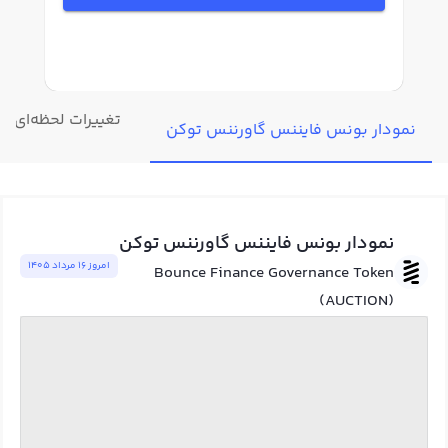
تغییرات لحظه‌ای ب
نمودار بونس فایننس گاورننس توکن
نمودار بونس فایننس گاورننس توکن
امروز ١٦ مرداد ١٤٠٥
Bounce Finance Governance Token
(AUCTION)