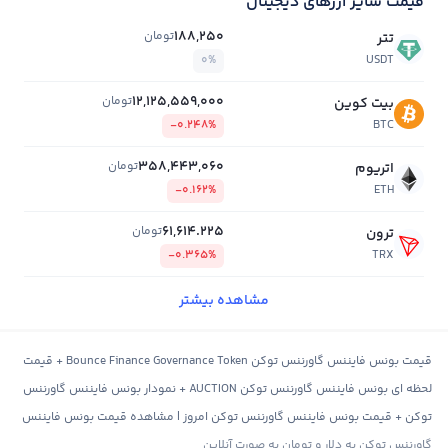
قیمت سایر ارزهای دیجیتال
188,250
تومان
تتر
0%
USDT
12,125,559,000
تومان
بیت کوین
-0.248%
BTC
358,443,060
تومان
اتریوم
-0.162%
ETH
61,614.225
تومان
ترون
-0.365%
TRX
مشاهده بیشتر
قیمت بونس فایننس گاورننس توکن Bounce Finance Governance Token + قیمت
لحظه ای بونس فایننس گاورننس توکن AUCTION + نمودار بونس فایننس گاورننس
توکن + قیمت بونس فایننس گاورننس توکن امروز | مشاهده قیمت بونس فایننس
گاورننس توکن به دلار و تومان به صورت آنلاین