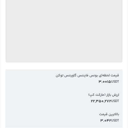
قیمت لحظه‌ای بونس فایننس گاورننس توکن
3.0015
USDT
ارزش بازار (مارکت کپ)
22,350,272
USDT
بالاترین قیمت
3.042
USDT