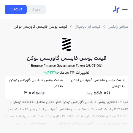
ورود
ثبت‌نام
صرافی رابکس
قیمت ارز دیجیتال
قیمت بونس فایننس گاورننس توکن
قیمت بونس فایننس گاورننس توکن
Bounce Finance Governance Token (AUCTION)
تغییرات ۲۴ ساعته:
0.422%
قیمت بونس فایننس گاورننس توکن
قیمت بونس فایننس گاورننس توکن
به تومان
به تتر
3.0015
565,061
تومان
USDT
قیمت لحظه‌ای بونس فایننس گاورننس توکن هم اکنون معادل 565,061 تومان یا
3.0015 تتر است. تغییرات قیمت بونس فایننس گاورننس توکن طی 24 ساعت اخیر
0.422% بوده و مارکت کپ آن به 22,350,272 دلار رسیده است. شما می‌توانید قیمت
لحظه‌ای بونس فایننس گاورننس توکن به تومان و دلار را همراه با نمودار قیمت
بونس فایننس گاورننس توکن امروز در صرافی ارز دیجیتال رابکس مشاهده کنید.