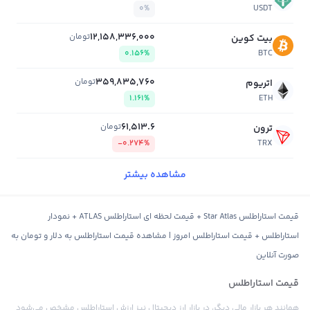
0%
USDT
12,158,336,000
تومان
بیت کوین
0.156%
BTC
359,835,760
تومان
اتریوم
1.161%
ETH
61,513.6
تومان
ترون
-0.274%
TRX
مشاهده بیشتر
قیمت استاراطلس Star Atlas + قیمت لحظه ای استاراطلس ATLAS + نمودار
استاراطلس + قیمت استاراطلس امروز | مشاهده قیمت استاراطلس به دلار و تومان به
صورت آنلاین
قیمت استاراطلس
همانند هر بازار مالی دیگر، در بازار ارز دیجیتال نیز ارزش استاراطلس مشخص می‌شود