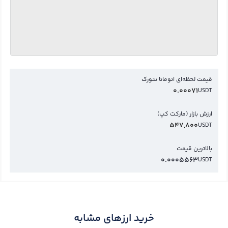
قیمت لحظه‌ای اتوماتا نتورک
0.00071
USDT
ارزش بازار (مارکت کپ)
547,800
USDT
بالاترین قیمت
0.0005563
USDT
خرید ارزهای مشابه