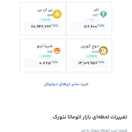
تتر
بی ان بی
BNB
USDT
1.107%
0%
TMN
TMN
110,946,762
186,600
دوج کوین
شیبا اینو
SHIB
DOGE
1.463%
1.393%
TMN
TMN
0.875
13,109.956
خرید سایر ارزهای دیجیتال
تغییرات لحظه‌ای بازار اتوماتا نتورک
قیمت خرید اتوماتا نتورک به تتر