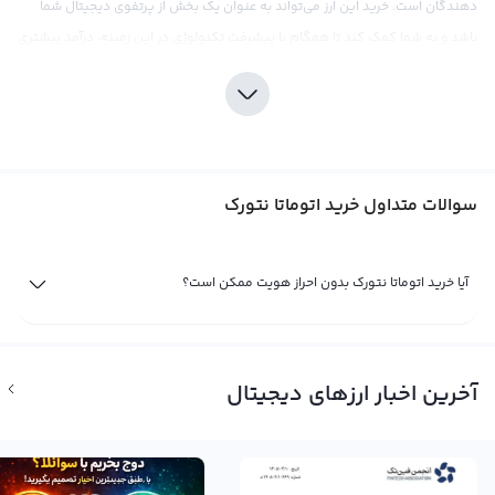
دهندگان است. خرید این ارز می‌تواند به عنوان یک بخش از پرتفوی دیجیتال شما
باشد و به شما کمک کند تا همگام با پیشرفت تکنولوژی در این زمینه، درآمد بیشتری
کسب کنید.
برای خرید اتوماتا نتورک، می‌توانید به صرافی رابکس مراجعه کنید. این صرافی با ارائه
قیمت‌های رقابتی و کارمزد مناسب، محیطی مناسب برای خرید ارزهای دیجیتال فراهم
می‌کند. اما قبل از انجام هرگونه خرید، تحقیقات بهتری در مورد بازار کریپتوکارنسی و
سوالات متداول خرید اتوماتا نتورک
قدرت تحمل ریسک‌ها در این بازار انجام دهید. با توجه به نوسانات قیمتی موجود در
بازار، مهارت در استراتژی‌های سرمایه‌گذاری و مدیریت ریسک برای موفقیت در خرید
اتوماتا نتورک ضروری است. باید توجه داشت که در حال حاضر، نهادهای قانون‌گذاری
آیا خرید اتوماتا نتورک بدون احراز هویت ممکن است؟
آمریکا به دنبال روش‌های مناسب برای کنترل و نظارت بر اتوماتا نتورک هستند و به
همین دلیل، سرمایه‌گذاری در این ارز نیازمند هوشیاری و تحقیقات کافی است.
فروش اتوماتا نتورک
آخرین اخبار ارزهای دیجیتال
توجه داشته باشید که هیچ ارز دیجیتالی قدرت خود را به اندازه اتوماتا نتورک ندارد.
اتوماتا نتورک با نماد ATA و نام انگلیسی Automata Network امروزه یکی از
محبوب‌ترین ارزهای دیجیتال در بین سرمایه‌گذاران است. این ارز دیجیتال که قابل