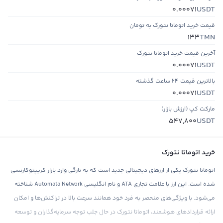
USDT
0.00071
قیمت خرید اتوماتا نتورک به تومان
TMN
133
آخرین قیمت خرید اتوماتا نتورک
USDT
0.00071
بالاترین قیمت ۲۴ ساعت گذشته
USDT
0.00071
مارکت کپ (ارزش بازار)
USDT
547,800
خرید اتوماتا نتورک
اتوماتا نتورک یکی از ارزهای دیجیتالی جدید است که به تازگی وارد بازار کریپتوکارنسی
شده است. این ارز با علامت تجاری ATA و نام انگلیسی Automata Network شناخته
می‌شود. با ویژگی‌های منحصر به فرد خود همانند سرعت بالا در تراکنش‌ها و امکان
ارائه قراردادهای هوشمند، اتوماتا نتورک در حال جلب توجه سرمایه‌گذاران و توسعه