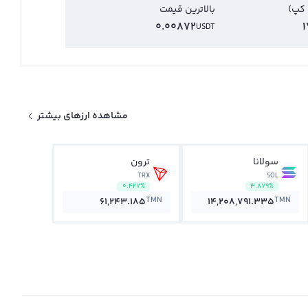
 کپ)
بالاترین قیمت
0.00872
1
USDT
مشاهده ارزهای بیشتر
سولانا
ترون
TRX
SOL
0.427%
3.879%
TMN
TMN
61,243.185
14,208,791.335