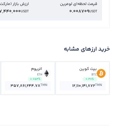
قیمت لحظه‌ای لومرین
ارزش بازار (مارکت
7,440,000
0.008709
USDT
USDT
خرید ارزهای مشابه
بیت کوین
اتریوم
ETH
BTC
0.754%
0.411%
TMN
TMN
357,861,244.78
12,110,141,872