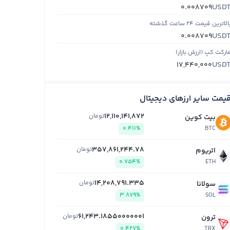
USD
0.008709
الاترین قیمت ۲۴ ساعت گذشته
USD
0.008709
ارکت کپ (ارزش بازار)
USD
17,440,000
یمت سایر ارزهای دیجیتال
12,110,141,872
تومان
بیت کوین
0.411%
BTC
357,861,244.78
تومان
اتریوم
0.754%
ETH
14,208,791.335
تومان
سولانا
3.879%
SOL
61,243.18550000001
تومان
ترون
0.427%
TRX