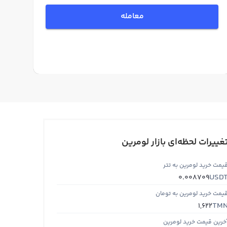
معامله
غییرات لحظه‌ای بازار لومرین
یمت خرید لومرین به تتر
USD
0.008709
یمت خرید لومرین به تومان
TM
1,622
خرین قیمت خرید لومرین