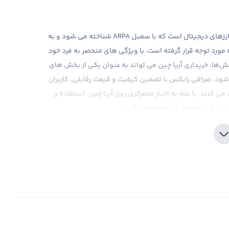
ر ارزهای دیجیتال است که با سمبل
ARPA
شناخته می شود و به
 مورد توجه قرار گرفته است. با ویژگی های منحصر به فرد خود
کنش‌ها، خریداری آرپا چین می تواند به عنوان یکی از بخش های
ود. صرافی رابکس با تضمین کیفیت و قیمت رقابتی، کاربران
می کنند. با علم به اخبار متمرکزی روی آرپا چین، استفاده و
صرافی رابکس به سادگی صورت می گیرد.
ی در آرپا چین، باید با اقتدار و با یک بنیاد کامل عمل کرد.
یقات دقیق و شناخت عمیق بازار از ضرورت های روز است. صرافی
اری کاربران تلاش می کند تا اطلاعات و ابزارهای تحلیلی به روز
رید سرمایه گذاری در آرپا چین انتخاب هایی صحیح را انجام
و کار به تهاجم روی آرپا چین در مقابل نهاد های قانون گذار
زهای دیجیتال بخشی از مقصود ثلاثی منحصر به فرد و مشتری کدی