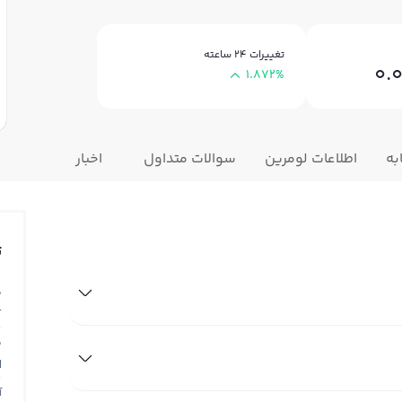
تغییرات ۲۴ ساعته
0.
1.872%
به
اطلاعات لومرین
سوالات متداول
اخبار
ت
ق
T
ق
N
آ