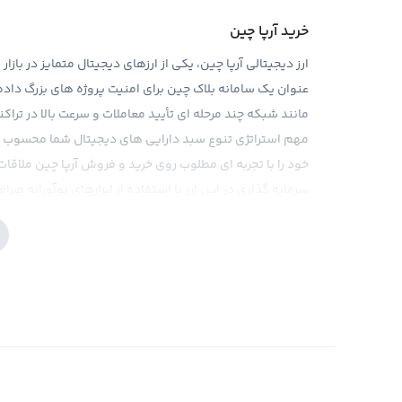
خرید آرپا چین
ارز دیجیتالی
آرپا چین،
یکی از ارزهای دیجیتال متمایز در بازا
عنوان یک سامانه بلاک چین برای امنیت پروژه های بزرگ داده
مانند شبکه چند مرحله ای تأیید معاملات و سرعت بالا در ترا
مهم استراتژی تنوع سبد دارایی های دیجیتال شما محسوب ش
خود را با تجربه ای مطلوب روی خرید و فروش آرپا چین ملاقات 
سرمایه گذاری در این ارز با استفاده از ابزارهای نوآورانه 
در بازار ارزهای دیجیتال نیز، برای سرمایه گذاری و سرمایه گذار
دنباله نوسانات دیده شده در بازارهای ارزهای دیجیتال، تحق
رابکس به عنوان یک پلتفرم برگزیده در صرفه جویی ذاتی و پاید
در اختیار کاربران خود قرار داده، تا به آنها کمک کند که در خ
دهند. با این حال، باید توجه داشت که مشکلات قانونی مشابه 
آمریکا زیاد است. بازار آرپا چین نسبت به سایر بازارهای ار
است.