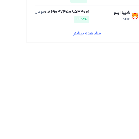
0.8690474508534001
تومان
شیبا اینو
1.928%
SHIB
مشاهده بیشتر