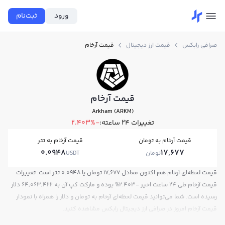
ورود
ثبت‌نام
صرافی رابکس
قیمت ارز دیجیتال
قیمت آرخام
قیمت آرخام
Arkham (ARKM)
تغییرات ۲۴ ساعته:
-2.403%
قیمت آرخام به تومان
قیمت آرخام به تتر
0.0948
17,677
تومان
USDT
قیمت لحظه‌ای آرخام هم اکنون معادل 17,677 تومان یا 0.0948 تتر است. تغییرات
قیمت آرخام طی 24 ساعت اخیر -2.403% بوده و مارکت کپ آن به 64,063,422 دلار
رسیده است. شما می‌توانید قیمت لحظه‌ای آرخام به تومان و دلار را همراه با نمودار
قیمت آرخام امروز در صرافی ارز دیجیتال رابکس مشاهده کنید.