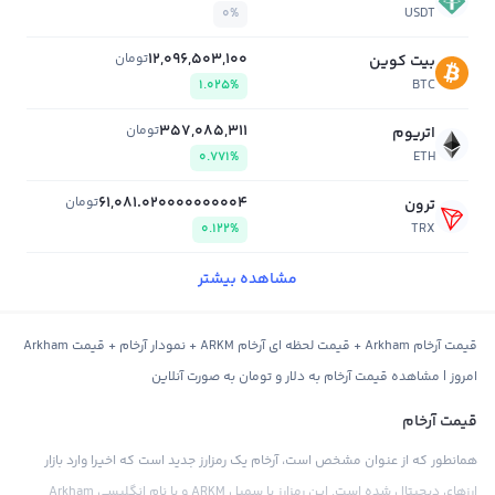
0%
USDT
12,096,503,100
تومان
بیت کوین
1.025%
BTC
357,085,311
تومان
اتریوم
0.771%
ETH
61,081.020000000004
تومان
ترون
0.122%
TRX
مشاهده بیشتر
قیمت آرخام Arkham + قیمت لحظه ای آرخام ARKM + نمودار آرخام + قیمت Arkham
امروز | مشاهده قیمت آرخام به دلار و تومان به صورت آنلاین
قیمت آرخام
همانطور که از عنوان مشخص است، آرخام یک رمزارز جدید است که اخیرا وارد بازار
ارزهای دیجیتال شده است. این رمزارز با سمبل ARKM و با نام انگلیسی Arkham