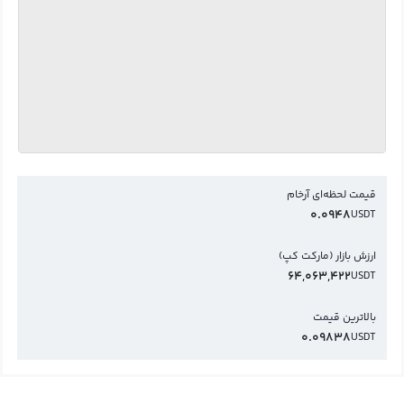
قیمت لحظه‌ای آرخام
0.0948
USDT
ارزش بازار (مارکت کپ)
64,063,422
USDT
بالاترین قیمت
0.09838
USDT