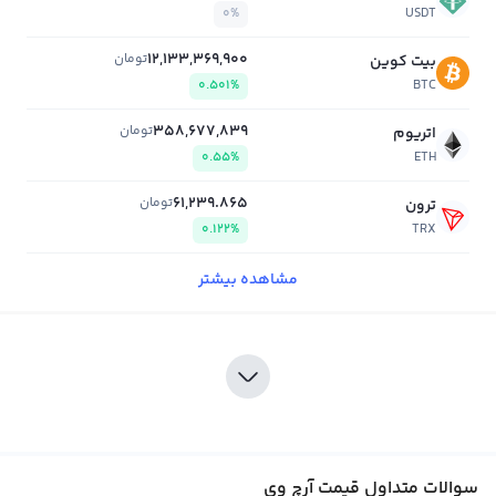
0%
USDT
12,133,369,900
تومان
بیت کوین
0.501%
BTC
358,677,839
تومان
اتریوم
0.55%
ETH
61,239.865
تومان
ترون
0.122%
TRX
مشاهده بیشتر
سوالات متداول قیمت آرچ وی