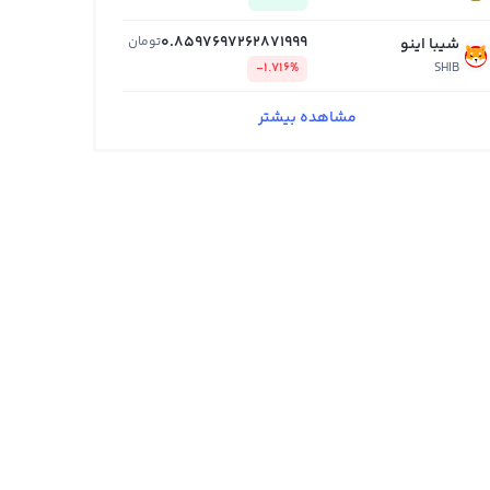
0.8597697262871999
تومان
شیبا اینو
-1.716%
SHIB
مشاهده بیشتر