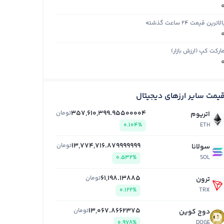
الاترین قیمت ۲۴ ساعت گذشته
ارکت کپ (ارزش بازار)
یمت سایر ارزهای دیجیتال
357,610,399.95500004
تومان
اتریوم
0.104%
ETH
13,774,716.879999999
تومان
سولانا
0.532%
SOL
61,198.13885
تومان
ترون
0.122%
TRX
13,067.8662375
تومان
دوج کوین
0.978%
DOGE