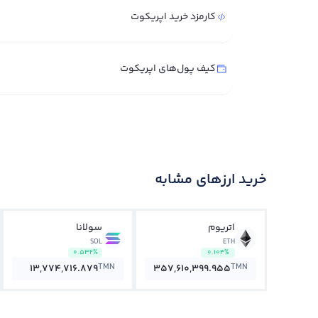
کارمزد خرید اپریکوت
کیف پول‌های اپریکوت
خرید ارزهای مشابه
اتریوم
سولانا
SOL
ETH
0.532%
0.104%
TMN
TMN
13,774,716.879
357,610,399.955