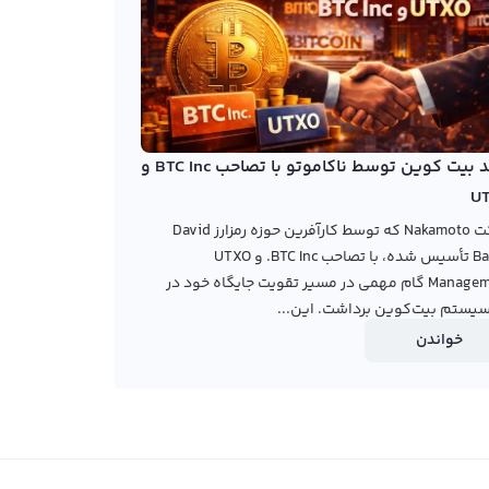
خرید بیت کوین توسط ناکاموتو با تصاحب BTC Inc و
U
شرکت Nakamoto که توسط کارآفرین حوزه رمزارز David
Bailey تأسیس شده، با تصاحب BTC Inc. و UTXO
Management گام مهمی در مسیر تقویت جایگاه خود در
یستم بیت‌کوین برداشت. این...
خواندن