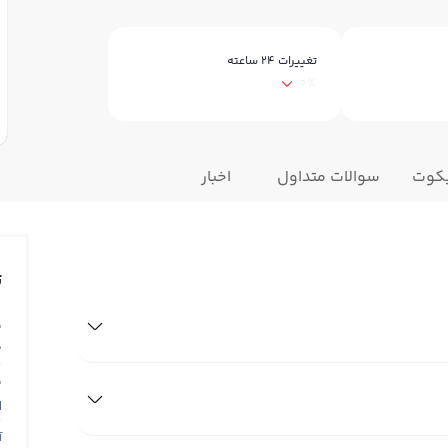
تغییرات ۲۴ ساعته
0%
یکوت
سوالات متداول
اخبار
ت
ق
0
ق
N
آ