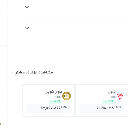
0
ب
0
م
0
ق
مشاهده ارزهای بیشتر
ترون
دوج کوین
DOGE
TRX
0.978%
0.122%
TMN
TMN
13,067.866
61,198.138