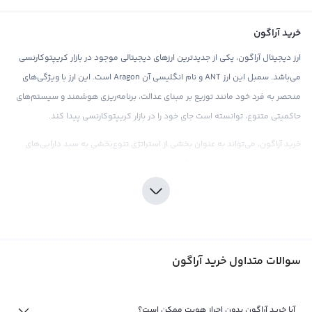
خرید آراگون
ارز دیجیتال آراگون، یکی از جدیدترین ارزهای دیجیتالی موجود در بازار کریپتوکارنسی
می‌باشد. سمبل این ارز ANT و نام انگلیسی آن Aragon است. این ارز با ویژگی‌های
منحصر به فرد خود مانند توزیع بر مبنای عدالت، برنامه‌ریزی هوشمند و سیستم‌های
حاکمیتی متنوع، توانسته است جای خود را در بازار کریپتوکارنسی پیدا کند.
خرید آراگون، می‌تواند به عنوان بخشی از استراتژی تنوع‌بخشی به سبد دارایی‌های
دیجیتال شما مورد استفاده قرار گیرد. در صرافی ارز دیجیتال رابکس، می‌توانید با
اطمینان خاطر این ارز را خریداری کنید و علاوه بر آن با استفاده از ابزارهای تحلیلی و
اطلاعات بازار در این صرافی، بهترین تصمیمات را برای سرمایه‌گذاری در آراگون بگیرید.
همچنین، این صرافی با ارائه قیمت‌های رقابتی و کارمزد پایین، تجربه خریدی مطلوب را
برای کاربران خود فراهم می‌کند.
سوالات متداول خرید آراگون
فروش آراگون
آراگون یکی از ارزهای دیجیتال جدیدی است که در بازار ارزهای دیجیتال به تازگی
آیا خرید آراگون بدون احراز هویت ممکن است؟