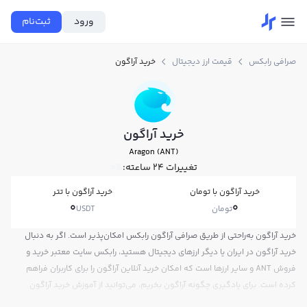
ورود
ثبت‌نام
صرافی رابکس
قیمت ارز دیجیتال
خرید آراگون
خرید آراگون
Aragon (ANT)
تغییرات ۲۴ ساعته:
0%
خرید آراگون با تومان
خرید آراگون با تتر
0
0
تومان
USDT
خرید آراگون به‌راحتی از طریق صرافی آراگون رابکس امکان‌پذیر است. اگر به دنبال
خرید آراگون در ایران یا دیگر ارزهای دیجیتال هستید، رابکس سایت معتبر خرید و
فروش ANT و سایر ارزها است که امکان خرید آنلاین آراگون را برای کاربران فراهم
کرده است. برای یادگیری چگونه آراگون بخریم، می‌توانید از آموزش خرید آراگون
استفاده کنید و پس از ثبت‌نام و احراز هویت، به خرید و فروش آراگون ANT بپردازید.