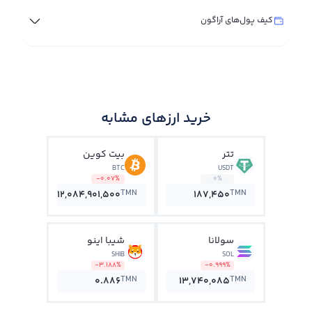
کیف پول‌های آراگون
خرید ارزهای مشابه
تتر
بیت کوین
BTC
USDT
-0.07%
0%
TMN
TMN
12,084,901,500
187,450
سولانا
شیبا اینو
SHIB
SOL
-3.188%
-0.999%
TMN
TMN
0.886
13,740,085