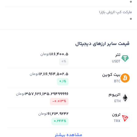
0
مارکت کپ (ارزش بازار)
0
قیمت سایر ارزهای دیجیتال
186,400.5
تومان
تتر
0%
USDT
12,116,964,502.5
تومان
بیت کوین
0.1%
BTC
357,626,135.29499996
تومان
اتریوم
-0.013%
ETH
61,213.9242
تومان
ترون
0.244%
TRX
مشاهده بیشتر