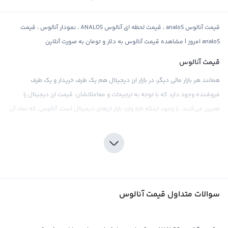
قیمت آنالوس analoS ، قیمت لحظه ای آنالوس ANALOS ، نمودار آنالوس ، قیمت
analoS امروز | مشاهده قیمت آنالوس به دلار و تومان به صورت آنلاین
قیمت آنالوس
همانند هر بازار مالی دیگر، در بازار ارز دیجیتال هم یک طرف خریدار و یک طرف
فروشنده وجود دارد که با توجه به ترجیحات و معاملاتشان، قیمت ارز دیجیتال را
تعیین می‌کنند. با وجود اینکه تازه وارد بازار ارزهای دیجیتال است، آنالوس، که نماد آن
ANALOS است، به طور مداوم قیمت خود را به روز می‌کند و در تمام نمودارهای ارز
دیجیتال حضور دارد.
قیمت آنالوس قابل مشاهده است؛ با انجام معاملات در صرافی‌های ارز دیجیتال و با
توجه به کاهش یا افزایش تقاضا و عرضه، قیمت آنالوس تعیین می‌شود. همچنین
حوادث و افتراقات اقتصادی، سیاسی، اجتماعی و فاندامنتال هم می‌توانند تأثیری در
سوالات متداول قیمت آنالوس
قیمت آنالوس داشته باشند. بنابراین، توجه به اخبار و رویدادهای جاری در جهان
می‌تواند برای معامله‌گران ارزهای دیجیتال به دوید دلار تاثیرگذار باشد.