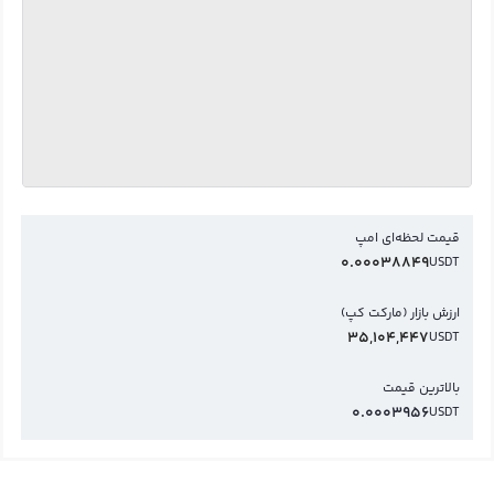
قیمت لحظه‌ای امپ
0.00038849
USDT
ارزش بازار (مارکت کپ)
35,104,447
USDT
بالاترین قیمت
0.0003956
USDT