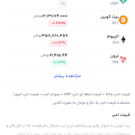
0%
USDT
12,129,174,000
تومان
بیت کوین
-0.459%
BTC
358,820,459
تومان
اتریوم
-0.183%
ETH
61,415.44
تومان
ترون
0.031%
TRX
مشاهده بیشتر
قیمت امپ Amp + قیمت لحظه ای امپ AMP + نمودار امپ + قیمت امپ امروز |
مشاهده قیمت امپ به دلار و تومان به صورت آنلاین
قیمت امپ
بیت کوین به عنوان اولین و پرمخاطب‌ترین ارز دیجیتال سال‌هاست که در بازار مالی و
سرمایه‌گذاری جای خود را باز کرده است. اما در سال‌های اخیر، بسیاری از ارزهای