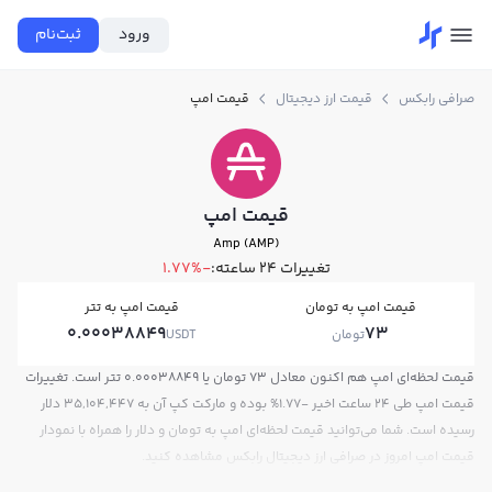
ورود
ثبت‌نام
صرافی رابکس
قیمت ارز دیجیتال
قیمت امپ
قیمت امپ
Amp (AMP)
تغییرات ۲۴ ساعته:
-1.77%
قیمت امپ به تومان
قیمت امپ به تتر
0.00038849
73
تومان
USDT
قیمت لحظه‌ای امپ هم اکنون معادل 73 تومان یا 0.00038849 تتر است. تغییرات
قیمت امپ طی 24 ساعت اخیر -1.77% بوده و مارکت کپ آن به 35,104,447 دلار
رسیده است. شما می‌توانید قیمت لحظه‌ای امپ به تومان و دلار را همراه با نمودار
قیمت امپ امروز در صرافی ارز دیجیتال رابکس مشاهده کنید.