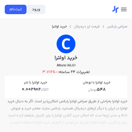
ورود
ثبت‌نام
صرافی رابکس
قیمت ارز دیجیتال
خرید اولترا
خرید اولترا
Altura (ALU)
تغییرات ۲۴ ساعته:
-3.716%
خرید اولترا با تومان
خرید اولترا با تتر
0.002902
548
تومان
USDT
خرید اولترا به‌راحتی از طریق صرافی اولترا رابکس امکان‌پذیر است. اگر به دنبال خرید
اولترا در ایران یا دیگر ارزهای دیجیتال هستید، رابکس سایت معتبر خرید و فروش
ALU و سایر ارزها است که امکان خرید آنلاین اولترا را برای کاربران فراهم کرده است.
برای یادگیری چگونه اولترا بخریم، می‌توانید از آموزش خرید اولترا استفاده کنید و
پس از ثبت‌نام و احراز هویت، به خرید و فروش اولترا ALU بپردازید. در بازار رابکس،