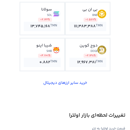
بی ان بی
سولانا
SOL
BNB
-2.122%
-1.567%
TMN
TMN
13,745,168
111,383,388
دوج کوین
شیبا اینو
SHIB
DOGE
-4.701%
-2.148%
TMN
TMN
0.882
12,967.381
خرید سایر ارزهای دیجیتال
تغییرات لحظه‌ای بازار اولترا
قیمت خرید اولترا به تتر