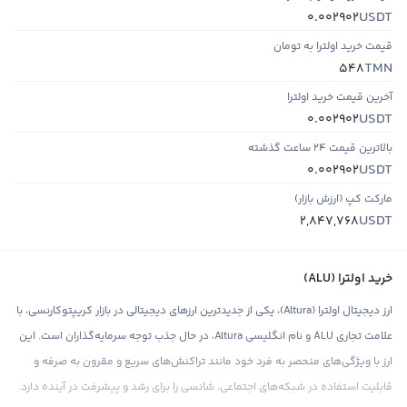
USDT
0.002902
قیمت خرید اولترا به تومان
TMN
548
آخرین قیمت خرید اولترا
USDT
0.002902
بالاترین قیمت ۲۴ ساعت گذشته
USDT
0.002902
مارکت کپ (ارزش بازار)
USDT
2,847,768
خرید اولترا (ALU)
ارز دیجیتال اولترا (Altura)، یکی از جدیدترین ارزهای دیجیتالی در بازار کریپتوکارنسی، با
علامت تجاری ALU و نام انگلیسی Altura، در حال جذب توجه سرمایه‌گذاران است. این
ارز با ویژگی‌های منحصر به فرد خود مانند تراکنش‌های سریع و مقرون به صرفه و
قابلیت استفاده در شبکه‌های اجتماعی، شانسی را برای رشد و پیشرفت در آینده دارد.