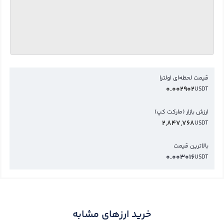
قیمت لحظه‌ای اولترا
0.002902
USDT
ارزش بازار (مارکت کپ)
2,847,768
USDT
بالاترین قیمت
0.003016
USDT
خرید ارزهای مشابه