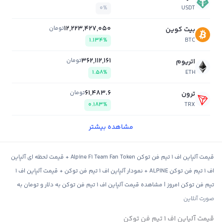
0%
USDT
12,223,427,050
تومان
بیت کوین
1.134%
BTC
362,112,161
تومان
اتریوم
1.58%
ETH
61,483.6
تومان
ترون
0.183%
TRX
مشاهده بیشتر
قیمت آلپاین اف 1 تیم فن توکن Alpine F1 Team Fan Token + قیمت لحظه ای آلپاین
اف 1 تیم فن توکن ALPINE + نمودار آلپاین اف 1 تیم فن توکن + قیمت آلپاین اف 1
تیم فن توکن امروز | مشاهده قیمت آلپاین اف 1 تیم فن توکن به دلار و تومان به
صورت آنلاین
قیمت آلپاین اف 1 تیم فن توکن