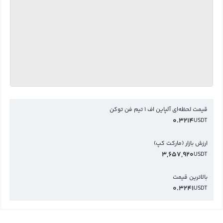
قیمت لحظه‌ای آلپاین اف 1 تیم فن توکن
0.3214
USDT
ارزش بازار (مارکت کپ)
3,657,920
USDT
بالاترین قیمت
0.3241
USDT