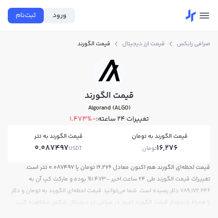
ورود
ثبت‌نام
صرافی رابکس
قیمت ارز دیجیتال
قیمت الگورند
قیمت الگورند
Algorand (ALGO)
تغییرات ۲۴ ساعته:
-1.473%
قیمت الگورند به تومان
قیمت الگورند به تتر
0.087497
16,276
تومان
USDT
قیمت لحظه‌ای الگورند هم اکنون معادل 16,276 تومان یا 0.087497 تتر است.
تغییرات قیمت الگورند طی 24 ساعت اخیر -1.473% بوده و مارکت کپ آن به
789,172,246 دلار رسیده است. شما می‌توانید قیمت لحظه‌ای الگورند به تومان و دلار
را همراه با نمودار قیمت الگورند امروز در صرافی ارز دیجیتال رابکس مشاهده کنید.