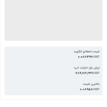
قیمت لحظه‌ای الگورند
0.087497
USDT
ارزش بازار (مارکت کپ)
789,172,246
USDT
بالاترین قیمت
0.08958
USDT