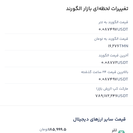
تغییرات لحظه‌ای بازار الگورند
قیمت الگورند به تتر
USDT
0.087497
قیمت الگورند به تومان
TMN
16,276
آخرین قیمت الگورند
USDT
0.08772
بالاترین قیمت ۲۴ ساعت گذشته
USDT
0.087497
مارکت کپ (ارزش بازار)
USDT
789,172,246
قیمت سایر ارزهای دیجیتال
185,999.5
تومان
تتر