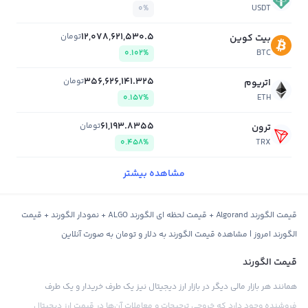
0%
USDT
12,078,621,530.5
تومان
بیت کوین
0.102%
BTC
356,626,141.325
تومان
اتریوم
0.157%
ETH
61,193.8355
تومان
ترون
0.458%
TRX
مشاهده بیشتر
قیمت الگورند Algorand + قیمت لحظه ای الگورند ALGO + نمودار الگورند + قیمت
الگورند امروز | مشاهده قیمت الگورند به دلار و تومان به صورت آنلاین
قیمت الگورند
همانند هر بازار مالی دیگر در بازار ارز دیجیتال نیز یک طرف خریدار و یک طرف
فروشنده وجود دارد که خروجی ترجیحات و معاملات آن‌ها در قیمت ارز دیجیتال