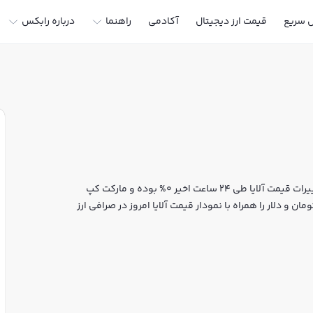
ل سریع
قیمت ارز دیجیتال
آکادمی
راهنما
درباره رابکس
قیمت لحظه‌ای آلایا هم اکنون معادل 0 تومان یا 0 تتر است. تغییرات قیمت آلایا طی 24 ساعت اخیر 0% بوده و مارکت کپ
ان و دلار را همراه با نمودار قیمت آلایا امروز در صرافی ارز