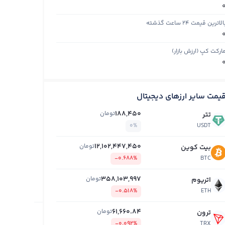
الاترین قیمت ۲۴ ساعت گذشته
ارکت کپ (ارزش بازار)
یمت سایر ارزهای دیجیتال
188,450
تومان
تتر
0%
USDT
12,102,447,450
تومان
بیت کوین
-0.688%
BTC
358,103,997
تومان
اتریوم
-0.518%
ETH
61,660.84
تومان
ترون
-0.092%
TRX