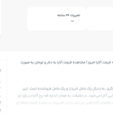
تغییرات ۲۴ ساعته
0%
 لحظه ای آلایا ALAYA + نمودار آلایا + قیمت آلایا امروز | مشاهده قیمت آلایا به دلار و تومان به صورت
ت
ق
0
رز دیگری، به دنبال یک عامل خریدار و یک عامل فروشنده است. این
آلایا می‌شود. در حقیقت، به همان اندازه که نرخ آلایا در بازار ارز
ق
N
تقاضای آلایا تغییر می‌کند و این تغییرات در نمودار قیمت لحظه ای
آ