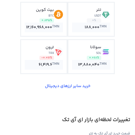
تتر
بیت کوین
BTC
USDT
0.845%
0%
TMN
TMN
12,160,968,000
188,000
سولانا
ترون
TRX
SOL
-0.061%
0.068%
TMN
TMN
61,419.6
13,880,040
خرید سایر ارزهای دیجیتال
تغییرات لحظه‌ای بازار ای آی تک
قیمت خرید ای آی تک به تتر