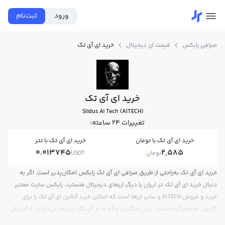
ورود
ثبت‌نام
صرافی رابکس
قیمت ارز دیجیتال
خرید ای آی تک
خرید ای آی تک
Slidus Ai Tech (AITECH)
تغییرات ۲۴ ساعته:
0%
خرید ای آی تک با تومان
خرید ای آی تک با تتر
0.013745
2,585
تومان
USDT
خرید ای آی تک به‌راحتی از طریق صرافی ای آی تک رابکس امکان‌پذیر است. اگر به
دنبال خرید ای آی تک در ایران یا دیگر ارزهای دیجیتال هستید، رابکس سایت معتبر
خرید و فروش AITECH و سایر ارزها است که امکان خرید آنلاین ای آی تک را برای
کاربران فراهم کرده است. برای یادگیری چگونه ای آی تک بخریم، می‌توانید از آموزش
خرید ای آی تک استفاده کنید و پس از ثبت‌نام و احراز هویت، به خرید و فروش ای آی