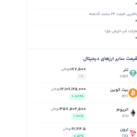
الاترین قیمت ۲۴ ساعت گذشته
ارکت کپ (ارزش بازار)
یمت سایر ارزهای دیجیتال
187,500
تومان
تتر
0%
USDT
12,106,125,000
تومان
بیت کوین
0.589%
BTC
357,502,500
تومان
اتریوم
1.917%
ETH
61,612.5
تومان
ترون
0.52%
TRX