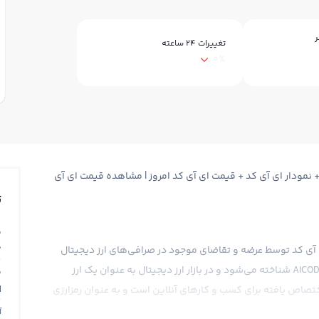
ر
تغییرات ۲۴ ساعته
0%
مت ای آی کد AICODE + قیمت لحظه ای ای آی کد AICODE + نمودار ای آی کد + قیمت ای آی کد امروز | مشاهده قیمت ای آی
ت
ق
0
 ای آی کد توسط عرضه و تقاضای موجود در صرافی‌های ارز دیجیتال
تعیین می‌شود. ای آی کد با سمبل AICODE و نام انگلیسی AICODE شناخته می‌شود و در بازار ارز دیجیتال به عنوان یک ارز
ق
N
تصاص یافته برای کسب و کارهای آنلاین است و به عنوان رمزارزی
آ