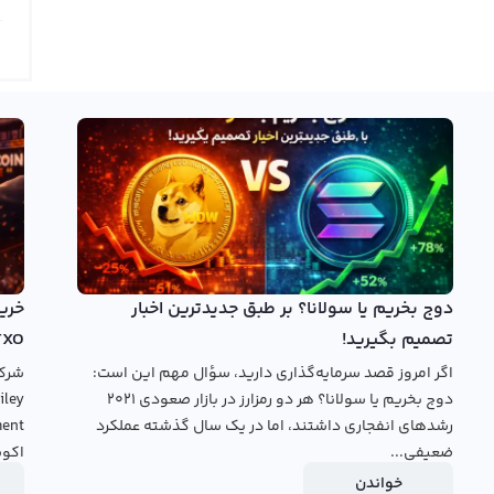
را در تایم فریم‌های مختلف مشاهده کرده و با استفاده از ابزارهای
ترسیم به تحلیل نمودار ای آی کد بپردازند. در نمودار ای آی کد اطلاعات قیمت AICODE با استفاده از روش‌های مختلف نمایشی
تایم فریم‌های مختلف برای تحلیل وجود دارد.
ین در بازار ارز دیجیتال حضور دارد. نمودار ای آی کد به سرعت
ای خود باز کرده است. از آنجایی که این ارز دیجیتال جدید، دارای
 تحلیل و درک نمودار ای آی کد متفوق بر بیت کوین هستند.
خرید ای آی کد
بروید.
دوج بخریم یا سولانا؟ بر طبق جدیدترین اخبار
تصمیم بگیرید!
TXO
اگر امروز قصد سرمایه‌گذاری دارید، سؤال مهم این است:
دوج بخریم یا سولانا؟ هر دو رمزارز در بازار صعودی ۲۰۲۱
رشدهای انفجاری داشتند، اما در یک سال گذشته عملکرد
ضعیفی...
اکوس
خواندن