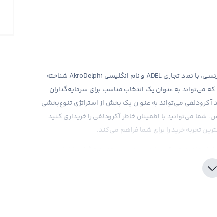
آکرودلفی، یکی از ارزهای دیجیتالی نوظهور در بازار کریپتوکارنسی، با نماد تجاری ADEL و نام انگلیسی AkroDelphi شناخته
که می‌تواند به عنوان یک انتخاب مناسب برای سرمایه‌گذاران
ید آکرودلفی می‌تواند به عنوان یک بخش از استراتژی تنوع‌بخشی
 شما می‌توانید با اطمینان خاطر آکرودلفی را خریداری کنید
ترین تجربه خرید را برای شما فراهم می‌کند.
ار ارزهای دیجیتال، نیازمند دقت و توجه به جزئیات بازار است.
بل از خرید، از اهمیت بالایی برخوردار است. صرافی رابکس با
 می‌کند تا تصمیم‌گیری‌های بهتری انجام دهند. همچنین، لازم
آکرودلفی وجود دارد، اما نگرانی‌های قانونی مربوط به این ارز
 از خرید آکرودلفی، تحقیقات کامل و دقیق را انجام دهید و از