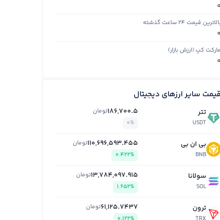
الاترین قیمت ۲۴ ساعت گذشته
ارکت کپ (ارزش بازار)
یمت سایر ارزهای دیجیتال
186,700.5
تومان
تتر
0%
USDT
110,696,593.455
تومان
بی ان بی
0.422%
BNB
13,784,097.915
تومان
سولانا
1.652%
SOL
61,125.7437
تومان
ترون
0.122%
TRX