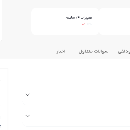
تغییرات ۲۴ ساعته
0%
ودلفی
سوالات متداول
اخبار
ت
ق
0
ق
N
آ