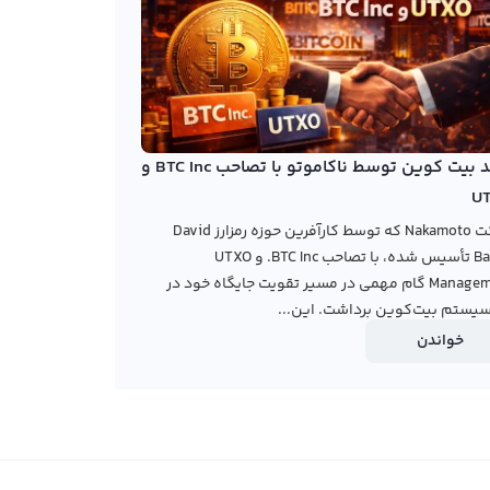
خرید بیت کوین توسط ناکاموتو با تصاحب BTC Inc و
U
شرکت Nakamoto که توسط کارآفرین حوزه رمزارز David
Bailey تأسیس شده، با تصاحب BTC Inc. و UTXO
Management گام مهمی در مسیر تقویت جایگاه خود در
یستم بیت‌کوین برداشت. این...
خواندن