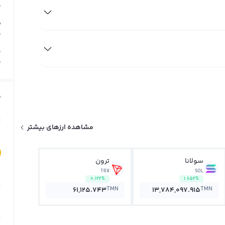
0
ب
0
م
0
ق
مشاهده ارزهای بیشتر
سولانا
ترون
TRX
SOL
0.122%
1.652%
TMN
TMN
61,125.743
13,784,097.915