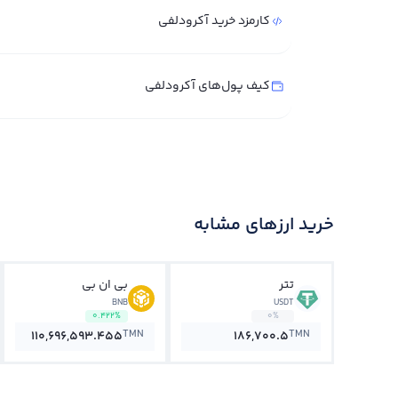
کارمزد خرید آکرودلفی
کیف پول‌های آکرودلفی
خرید ارزهای مشابه
تتر
بی ان بی
BNB
USDT
0.422%
0%
TMN
TMN
110,696,593.455
186,700.5