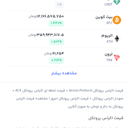
0%
USDT
12,166,575,750
تومان
بیت کوین
1.447%
BTC
359,943,817.5
تومان
اتریوم
1.576%
ETH
61,254
تومان
ترون
0.214%
TRX
مشاهده بیشتر
قیمت اکراس پروتکل Across Protocol + قیمت لحظه ای اکراس پروتکل ACX +
نمودار اکراس پروتکل + قیمت اکراس پروتکل امروز | مشاهده قیمت اکراس
پروتکل به دلار و تومان به صورت آنلاین
قیمت اکراس پروتکل