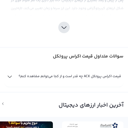
پس از پرش و رشد بسیاری از ارزهای دیجیتال، حالا بازار دارای یک نفر سوم قوی در
شکل ارزهای کریپتوگرافی وجود دارد. این ارز سرما و زمان تغییر می‌کند، تازه‌ترین
محصول آن Acx می‌باشد که قیمت خود را از تعداد زیادی ارز دیجیتال مختلف گرفته
است. این پروتکل توسط تیم قوی Acx بنیاد گذاشته شده و نقشه راه خود را در
توسعه و فراگیر کردن قطعات مختلف است. این پروتکل به دنبال ایجاد Instagram و
Netflix از شبکه‌های اکروس ظهور کرده است و از شرکتهای tech و شرکتهای بزرگ آن
حرفه را گرفته است.
سوالات متداول قیمت اکراس پروتکل
به نظر می‌رسد با بوجود آمدن Acx، قیمت ارز دیجیتال دیگر تغییرات را خواهد داد و
ارزش ارزهای دیجیتال را به سرعت رشد خواهد کرد. این روش نه تنها راه برای
میلیون‌ها افراد در سراسر دنیا ارز‌های دیجیتال و Acx را جایگزین 1 اجرا کرده بلکه
قیمت اکراس پروتکل ACX چه قدر است و از کجا می‌توانم مشاهده کنم؟
سهولت و تسهیل ورود و خروج و تراکنش از نیرو دل‌ در زمینه فن‌ آوری آغاز گردیده
است. در حالی که بیت کوین یک ضربه محکم گرفته است واردات یا بهره‌برداری و
پیش بینی ارزش ارزها Acx، تایید می‌کند که امروزه مردم بطور خلاصه تراکنش
آخرین اخبار ارزهای دیجیتال
دیجیتال را در نظر می‌گیرند آن تصور خود را در مورد شرکتهای بزرگ در بازار فعلی
بهبود می‌بارد. بنابراین، معاملات Acx در بلوکچین و چند شبه PoS، اگرچه بدون پول،
در زمینه فن‌ آوری اغلب تشدید خواهد شد و تصورات Acx در قیمت را تحت تأثیر قرار