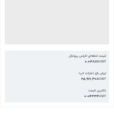
قیمت لحظه‌ای اکراس پروتکل
0.038117
USDT
ارزش بازار (مارکت کپ)
25,917,308
USDT
بالاترین قیمت
0.04334
USDT