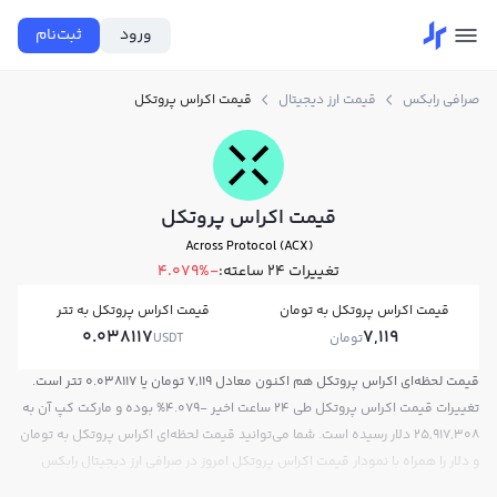
ورود
ثبت‌نام
صرافی رابکس
قیمت ارز دیجیتال
قیمت اکراس پروتکل
قیمت اکراس پروتکل
Across Protocol (ACX)
تغییرات ۲۴ ساعته:
-4.079%
قیمت اکراس پروتکل به تومان
قیمت اکراس پروتکل به تتر
0.038117
7,119
تومان
USDT
قیمت لحظه‌ای اکراس پروتکل هم اکنون معادل 7,119 تومان یا 0.038117 تتر است.
تغییرات قیمت اکراس پروتکل طی 24 ساعت اخیر -4.079% بوده و مارکت کپ آن به
25,917,308 دلار رسیده است. شما می‌توانید قیمت لحظه‌ای اکراس پروتکل به تومان
و دلار را همراه با نمودار قیمت اکراس پروتکل امروز در صرافی ارز دیجیتال رابکس
مشاهده کنید.