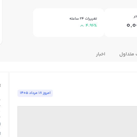
ر
تغییرات ۲۴ ساعته
0.
4.96%
 متداول
اخبار
ت
امروز ١٨ مرداد ١٤٠٥
ق
T
ق
N
آ