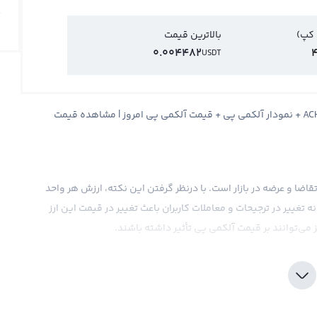
 کپ)
بالاترین قیمت
0.004482
4
USDT
قیمت آلکمی پی Alchemy Pay + قیمت لحظه ای آلکمی پی ACH + نمودار آلکمی پی + قیمت آلکمی پی امروز | مشاهده قیمت
قاضا و عرضه در بازار است. با درنظر گرفتن این نکته، ارزش هر واحد
تغییر در ترجیحات و معاملات کاربران باعث تغییر در قیمت این ارز
 می‌توانند بر قیمت آلکمی پی تأثیر داشته باشند.
د بیت کوین، اتریوم، تتر، ریپل و... نشان داده شود. همچنین، در
دلار یا یورو تبدیل می‌شود. در حال حاضر، اغلب صرافی‌های ارز
و نمایش می‌دهند. اما می‌توانید در صرافی‌های بین‌المللی نیز
به کنید.