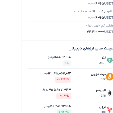
USD
0.004465
الاترین قیمت ۲۴ ساعت گذشته
USD
0.004465
ارکت کپ (ارزش بازار)
USD
44,410,000
یمت سایر ارزهای دیجیتال
185,949.5
تومان
تتر
0%
USDT
12,045,064,812
تومان
بیت کوین
-0.346%
BTC
355,907,343
تومان
اتریوم
-0.167%
ETH
61,381.92995
تومان
ترون
0.763%
TRX