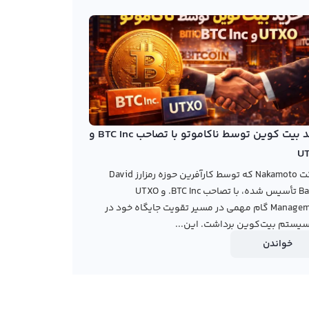
خرید بیت کوین توسط ناکاموتو با تصاحب BTC Inc و
U
شرکت Nakamoto که توسط کارآفرین حوزه رمزارز David
Bailey تأسیس شده، با تصاحب BTC Inc. و UTXO
Management گام مهمی در مسیر تقویت جایگاه خود در
یستم بیت‌کوین برداشت. این...
خواندن