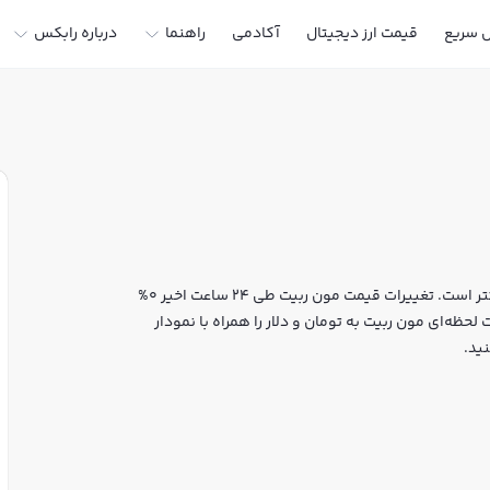
ل سریع
قیمت ارز دیجیتال
آکادمی
راهنما
درباره رابکس
قیمت لحظه‌ای مون ربیت هم اکنون معادل 186,060 تومان یا 1 تتر است. تغییرات قیمت مون ربیت طی 24 ساعت اخیر 0%
حظه‌ای مون ربیت به تومان و دلار را همراه با نمودار
ید.