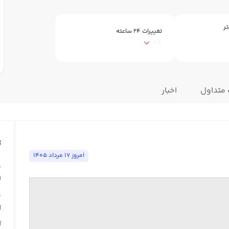
ر
تغییرات ۲۴ ساعته
0%
 متداول
اخبار
ت
امروز ١٧ مرداد ١٤٠٥
ق
1
ق
N
آ