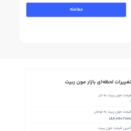
معامله
غییرات لحظه‌ای بازار مون ربیت
یمت مون ربیت به تتر
یمت مون ربیت به تومان
TM
186,060
خرین قیمت مون ربیت