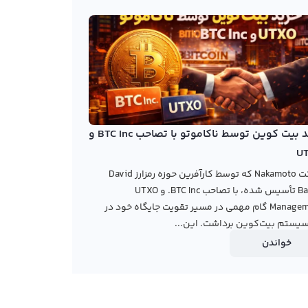
خرید بیت کوین توسط ناکاموتو با تصاحب BTC Inc و
U
شرکت Nakamoto که توسط کارآفرین حوزه رمزارز David
Bailey تأسیس شده، با تصاحب BTC Inc. و UTXO
Management گام مهمی در مسیر تقویت جایگاه خود در
یستم بیت‌کوین برداشت. این...
خواندن