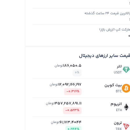
الاترین قیمت ۲۴ ساعت گذشته
ارکت کپ (ارزش بازار)
یمت سایر ارزهای دیجیتال
186,050.5
تومان
تتر
0%
USDT
12,092,166,197
تومان
بیت کوین
-0.316%
BTC
357,257,891.11
تومان
اتریوم
-0.523%
ETH
61,173.4044
تومان
ترون
0.244%
TRX