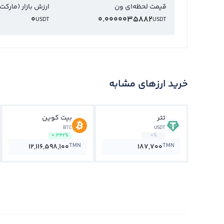
قیمت لحظه‌ای ون
ارزش بازار (مارکت
0
0.0000035882
USDT
USDT
خرید ارزهای مشابه
تتر
بیت کوین
BTC
USDT
0.342%
0%
TMN
TMN
12,116,598,100
187,700