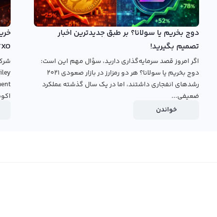
مت برای معامله است.
س، می‌توانید از دو نوع پلتفرم تبدیل سریع و معامله حرفه‌ای
دوج بخریم یا سولانا؟ بر طبق جدیدترین اخبار
هانی ون و در کمترین زمان ممکن ون خود را به صرافی بفروشید
تصمیم بگیرید!
TXO
رفه‌ای، معامله شما با دیگر کاربران انجام می‌شود و شما
اگر امروز قصد سرمایه‌گذاری دارید، سؤال مهم این است:
ه خرید و فروش ون بپردازید.
دوج بخریم یا سولانا؟ هر دو رمزارز در بازار صعودی ۲۰۲۱
رشدهای انفجاری داشتند، اما در یک سال گذشته عملکرد
قیمت ون
ضعیفی...
اکوس
خواندن