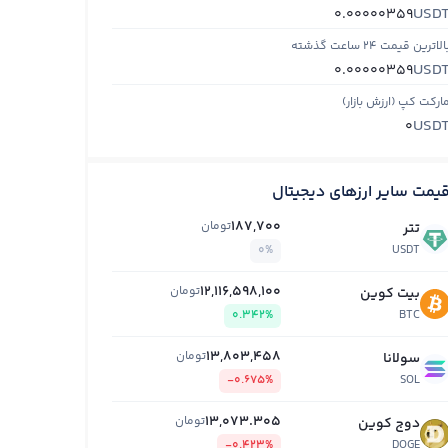
USD
0.00000359
الاترین قیمت ۲۴ ساعت گذشته
USD
0.00000359
ارکت کپ (ارزش بازار)
USD
0
یمت سایر ارزهای دیجیتال
187,700
تومان
تتر
0%
USDT
12,116,598,100
تومان
بیت کوین
0.342%
BTC
13,803,458
تومان
سولانا
-0.675%
SOL
13,073.305
تومان
دوج کوین
-0.423%
DOGE