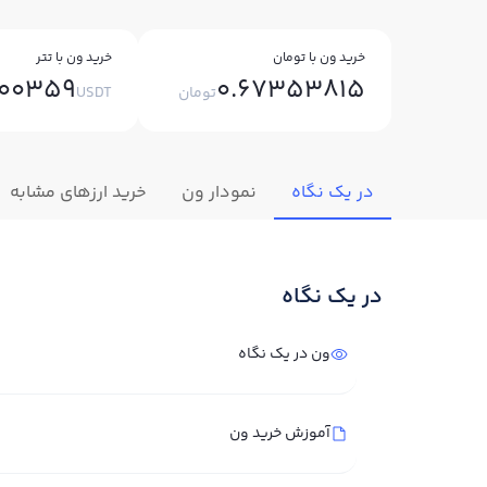
خرید ون با تومان
خرید ون با تتر
000359
0.67353815
تومان
USDT
در یک نگاه
نمودار ون
خرید ارزهای مشابه
در یک نگاه
ون در یک نگاه
آموزش خرید ون