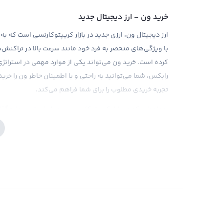
خرید ون - ارز دیجیتال جدید
با ویژگی‌های منحصر به فرد خود مانند سرعت بالا در تراکنش‌ها 
کرده است. خرید ون می‌تواند یکی از موارد مهمی در استراتژی 
رابکس، شما می‌توانید به راحتی و با اطمینان خاطر ون را خرید
تجربه خریدی مطلوب را برای شما فراهم می‌کند.
همان‌طور که در بازار کریپتوکارنسی معمول است، سرمایه‌گذار
نوسانات قیمتی زیاد در بازار ارزهای دیجیتال، این نکته را بسیا
دقت بررسی کنید. صرافی رابکس، با به ارمغان آوردن ابزارهای ت
بهتری در تصمیم‌گیری‌های خود عمل کنید. وارد بودن این ارز ب
وجود دارد اما با توجه به استقبال روز افزون مردم از ون، ا
تحلیل‌گران بازار، ون را به عنوان رقیب سرسخت بیت کوین معر
شود.
فروش ون