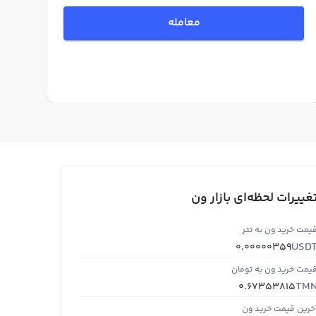
معامله
غییرات لحظه‌ای بازار ون
یمت خرید ون به تتر
USD
0.00000359
یمت خرید ون به تومان
TM
0.67353815
خرین قیمت خرید ون