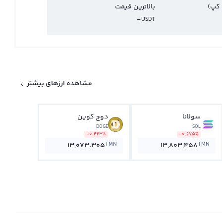
 کپ)
بالاترین قیمت
-
USDT
مشاهده ارزهای بیشتر
سولانا
دوج کوین
DOGE
SOL
-0.423%
-0.675%
TMN
TMN
13,073.305
13,803,458