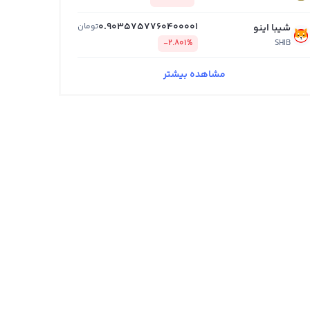
0.9035757760400001
تومان
شیبا اینو
-2.801%
SHIB
مشاهده بیشتر