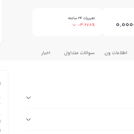
تغییرات ۲۴ ساعته
0.00
-3.678%
اطلاعات ون
سوالات متداول
اخبار
ت
ق
T
ق
N
آ