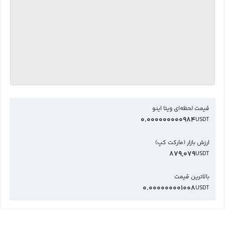
قیمت لحظه‌ای ویتا اینو
0.000000000984
USDT
ارزش بازار (مارکت کپ)
879,079
USDT
بالاترین قیمت
0.000000001008
USDT