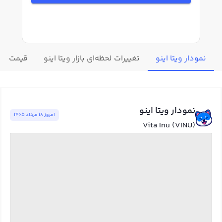
نمودار ویتا اینو
تغییرات لحظه‌ای بازار ویتا اینو
قیمت سای
نمودار ویتا اینو
امروز ١٨ مرداد ١٤٠٥
Vita Inu (VINU)