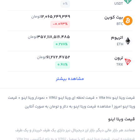
0%
USDT
12,065,249,349
تومان
بیت کوین
-0.063%
BTC
357,118,516.485
تومان
اتریوم
0.278%
ETH
61,272.4752
تومان
ترون
0.611%
TRX
مشاهده بیشتر
قیمت ویتا اینو Vita Inu + قیمت لحظه ای ویتا اینو VINU + نمودار ویتا اینو + قیمت
ویتا اینو امروز | مشاهده قیمت ویتا اینو به دلار و تومان به صورت آنلاین
قیمت ویتا اینو
همانند هر بازار مالی دیگر، بازار ارز دیجیتال نیز دارای یک طرف خریدار و یک طرف
فروشنده است. قیمت ویتا اینو، که با سمبل VINU و به نام انگلیسی Vita Inu